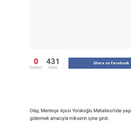
0
431
Share on Facebook
SHARES
VIEWS
Olay, Menteşe ilçesi Yörükoğlu Mahallesi’nde yaşa
gidermek amacıyla mikserin içine girdi.