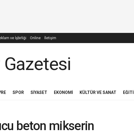
klam ve İşbirliği
Online
İletişim
VRE
SPOR
SIYASET
EKONOMI
KÜLTÜR VE SANAT
EĞIT
ucu beton mikserin