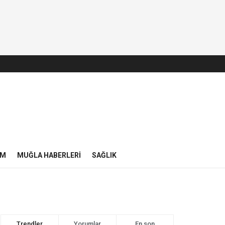
IM
MUĞLA HABERLERI
SAĞLIK
Trendler
Yorumlar
En son