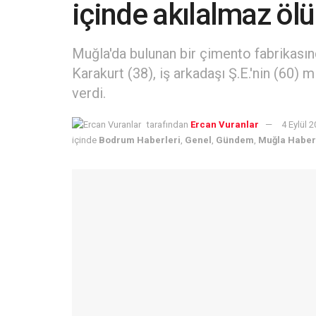
içinde akılalmaz öl
Muğla'da bulunan bir çimento fabrikasın
Karakurt (38), iş arkadaşı Ş.E.'nin (60) 
verdi.
tarafından
Ercan Vuranlar
4 Eylül 
içinde
Bodrum Haberleri
,
Genel
,
Gündem
,
Muğla Haber