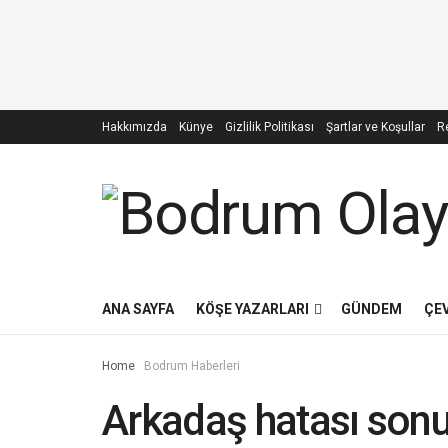
Hakkımızda
Künye
Gizlilik Politikası
Şartlar ve Koşullar
Re
ANA SAYFA
KÖŞE YAZARLARI
GÜNDEM
ÇE
Home
Bodrum Haberleri
Arkadaş hatası son