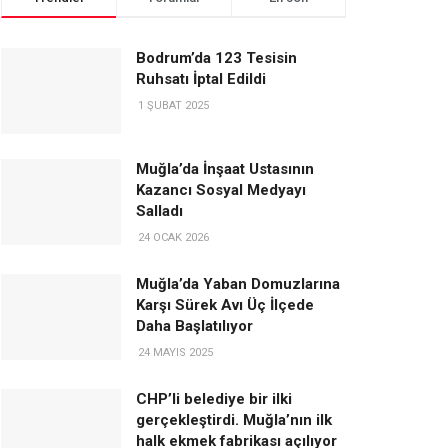
Bodrum’da 123 Tesisin
Ruhsatı İptal Edildi
1 ŞUBAT 2025
Muğla’da İnşaat Ustasının
Kazancı Sosyal Medyayı
Salladı
24 OCAK 2026
Muğla’da Yaban Domuzlarına
Karşı Sürek Avı Üç İlçede
Daha Başlatılıyor
24 MAYIS 2025
CHP’li belediye bir ilki
gerçekleştirdi. Muğla’nın ilk
halk ekmek fabrikası açılıyor