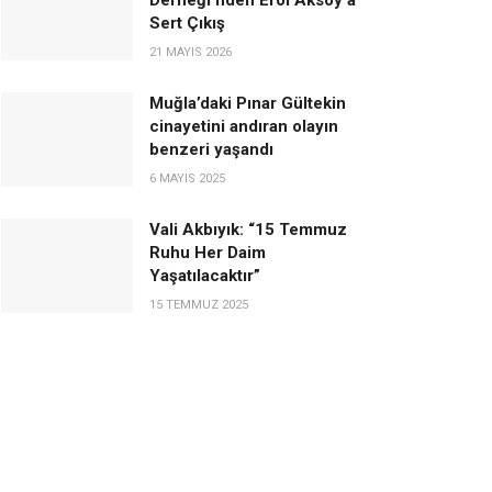
Derneği’nden Erol Aksoy’a
Sert Çıkış
21 MAYIS 2026
Muğla’daki Pınar Gültekin
cinayetini andıran olayın
benzeri yaşandı
6 MAYIS 2025
Vali Akbıyık: “15 Temmuz
Ruhu Her Daim
Yaşatılacaktır”
15 TEMMUZ 2025