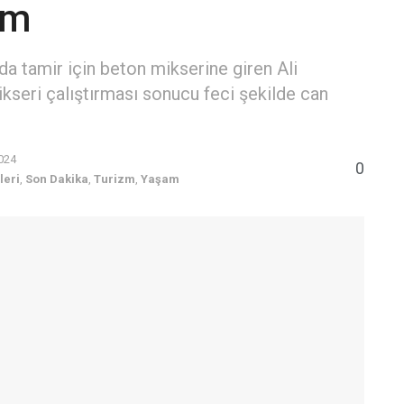
üm
da tamir için beton mikserine giren Ali
mikseri çalıştırması sonucu feci şekilde can
2024
0
leri
,
Son Dakika
,
Turizm
,
Yaşam