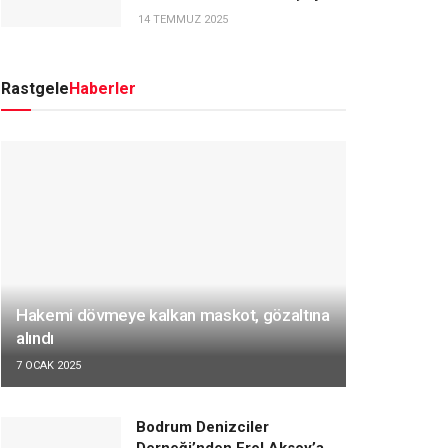
14 TEMMUZ 2025
Rastgele
Haberler
Hakemi dövmeye kalkan maskot, gözaltına
alındı
7 OCAK 2025
Bodrum Denizciler