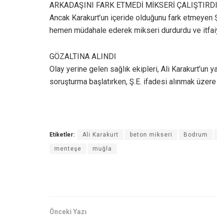
ARKADAŞINI FARK ETMEDİ MİKSERİ ÇALIŞTIRD
Ancak Karakurt’un içeride olduğunu fark etmeyen Ş.E
hemen müdahale ederek mikseri durdurdu ve itfaiye
GÖZALTINA ALINDI
Olay yerine gelen sağlık ekipleri, Ali Karakurt’un ya
soruşturma başlatırken, Ş.E. ifadesi alınmak üzere 
Etiketler:
Ali Karakurt
beton mikseri
Bodrum
menteşe
muğla
Önceki Yazı