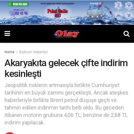
Home
Bodrum Haberleri
Akaryakıta gelecek çifte indirim
kesinleşti
Jeopolitik risklerin artmasıyla birlikte Cumhuriyet
tarihinin en büyük zammı gerçekleşti. Ancak ateşkes
haberleriyle birlikte Brent petrol düşüşe geçti ve
tahmin edilen indirimin tarihi belli oldu. Bu geceden
itibaren motorin grubuna 4,06 TL; benzine de 2,68 TL
indirim yapılacak.