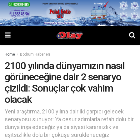
Home
Bodrum Haberleri
2100 yılında dünyamızın nasıl
görüneceğine dair 2 senaryo
çizildi: Sonuçlar çok vahim
olacak
Yeni araştırma, 2100 yılına dair iki çarpıcı gelecek
senaryosu sunuyor: Ya cesur adımlarla refah dolu bir
dünya inşa edeceğiz ya da siyasi kararsızlık ve
eşitsizlikle dolu bir çöküşe sürükleneceğiz.