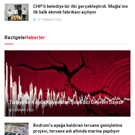
CHP’li belediye bir ilki gerçekleştirdi. Muğla’nın
ilk halk ekmek fabrikası açılıyor
14 TEMMUZ 2025
Rastgele
Haberler
Türkiye’de 4 Ayda Kaydedilen Şok Edici Deprem Sayısı!
30 NISAN 2025
Bodrum’u ayağa kaldıran tersane genişletme
projesi, tersane adı altında marina yapılıyor