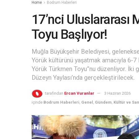
Home
Bodrum Haberleri
17’nci Uluslararası
Toyu Başlıyor!
Muğla Büyükşehir Belediyesi, geleneksel
Yörük kültürünü yaşatmak amacıyla 6-7 H
Yörük Türkmen Toyu”nu düzenliyor. İki gü
Düzeyn Yaylası’nda gerçekleştirilecek.
tarafından
Ercan Vuranlar
3 Haziran 2026
içinde
Bodrum Haberleri
,
Genel
,
Gündem
,
Kültür ve Sa