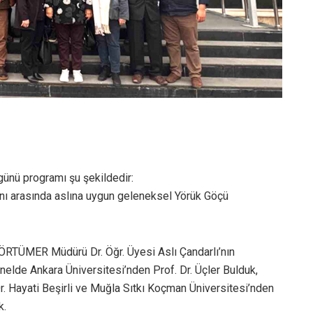
günü programı şu şekildedir:
anı arasında aslına uygun geleneksel Yörük Göçü
ÖRTÜMER Müdürü Dr. Öğr. Üyesi Aslı Çandarlı’nın
anelde Ankara Üniversitesi’nden Prof. Dr. Üçler Bulduk,
r. Hayati Beşirli ve Muğla Sıtkı Koçman Üniversitesi’nden
k.