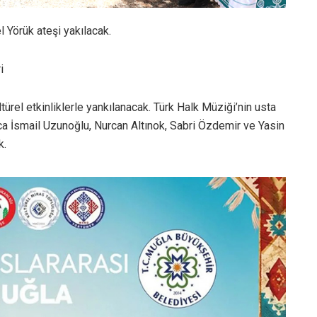
 Yörük ateşi yakılacak.
i
ürel etkinliklerle yankılanacak. Türk Halk Müziği’nin usta
ca İsmail Uzunoğlu, Nurcan Altınok, Sabri Özdemir ve Yasin
k.