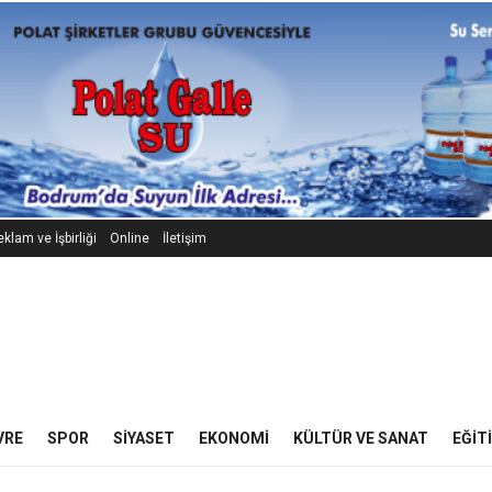
klam ve İşbirliği
Online
İletişim
VRE
SPOR
SIYASET
EKONOMI
KÜLTÜR VE SANAT
EĞIT