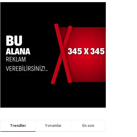
Trendler
Yorumlar
En son