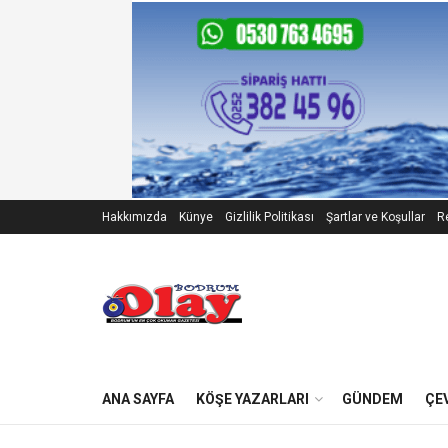
Hakkımızda
Künye
Gizlilik Politikası
Şartlar ve Koşullar
Re
ANA SAYFA
KÖŞE YAZARLARI
GÜNDEM
ÇE