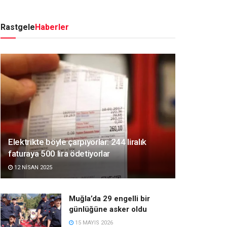
Rastgele
Haberler
Elektrikte böyle çarpıyorlar: 244 liralık
faturaya 500 lira ödetiyorlar
12 NISAN 2025
Muğla’da 29 engelli bir
günlüğüne asker oldu
15 MAYIS 2026