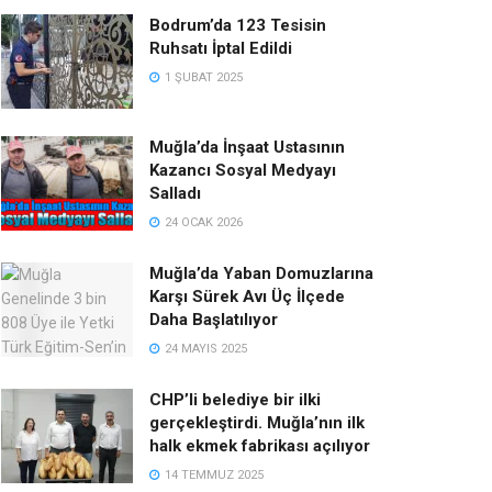
Bodrum’da 123 Tesisin
Ruhsatı İptal Edildi
1 ŞUBAT 2025
Muğla’da İnşaat Ustasının
Kazancı Sosyal Medyayı
Salladı
24 OCAK 2026
Muğla’da Yaban Domuzlarına
Karşı Sürek Avı Üç İlçede
Daha Başlatılıyor
24 MAYIS 2025
CHP’li belediye bir ilki
gerçekleştirdi. Muğla’nın ilk
halk ekmek fabrikası açılıyor
14 TEMMUZ 2025