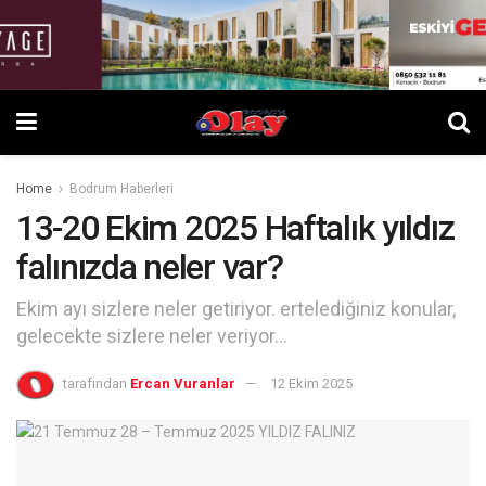
Home
Bodrum Haberleri
13-20 Ekim 2025 Haftalık yıldız
falınızda neler var?
Ekim ayı sizlere neler getiriyor. ertelediğiniz konular,
gelecekte sizlere neler veriyor...
tarafından
Ercan Vuranlar
12 Ekim 2025