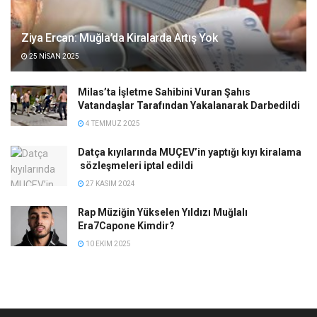
Ziya Ercan: Muğla’da Kiralarda Artış Yok
25 NISAN 2025
Milas’ta İşletme Sahibini Vuran Şahıs
Vatandaşlar Tarafından Yakalanarak Darbedildi
4 TEMMUZ 2025
Datça kıyılarında MUÇEV’in yaptığı kıyı kiralama
sözleşmeleri iptal edildi
27 KASIM 2024
Rap Müziğin Yükselen Yıldızı Muğlalı
Era7Capone Kimdir?
10 EKIM 2025