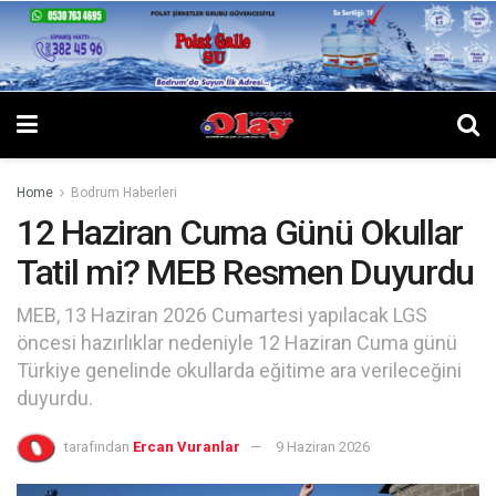
Home
Bodrum Haberleri
12 Haziran Cuma Günü Okullar
Tatil mi? MEB Resmen Duyurdu
MEB, 13 Haziran 2026 Cumartesi yapılacak LGS
öncesi hazırlıklar nedeniyle 12 Haziran Cuma günü
Türkiye genelinde okullarda eğitime ara verileceğini
duyurdu.
tarafından
Ercan Vuranlar
9 Haziran 2026