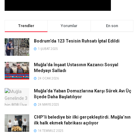
Trendler
Yorumlar
En son
Bodrum’da 123 Tesisin Ruhsatı İptal Edildi
1 ŞUBAT 2025
Muğla’da İnşaat Ustasının Kazancı Sosyal
Medyayı Salladı
24 OCAK 2026
Muğla’da Yaban Domuzlarına Karşı Sürek Avı Üç
İlçede Daha Başlatılıyor
24 MAYIS 2025
CHP’li belediye bir ilki gerçekleştirdi. Muğla’nın
ilk halk ekmek fabrikası açılıyor
14 TEMMUZ 2025