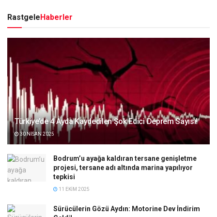
Rastgele
Haberler
Türkiye’de 4 Ayda Kaydedilen Şok Edici Deprem Sayısı!
30 NISAN 2025
Bodrum’u ayağa kaldıran tersane genişletme
projesi, tersane adı altında marina yapılıyor
tepkisi
11 EKIM 2025
Sürücülerin Gözü Aydın: Motorine Dev İndirim