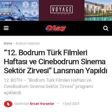
Home
Bodrum Haberleri
“12. Bodrum Türk Filmleri
Haftası ve Cinebodrum Sinema
Sektör Zirvesi” Lansman Yapıldı
12. BOTH – “Bodrum Türk Filmleri Haftası ve
CineBodrum Sinema Sektör Zirvesi” programı
açıklandı.
tarafından
Ercan Vuranlar
1 Eylül 2024