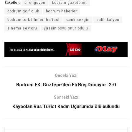
Etiketler:
birol guven
bodrum gazeteleri
bodrum golf club
bodrum haberler
bodrum turk filmleri haftasi
cenk sezgin
salih kalyon
sinema sektoru
yasam boyu onur odulu
Önceki Yazı
Bodrum FK, Göztepe’den Eli Boş Dönüyor: 2-0
Sonraki Yazı
Kaybolan Rus Turist Kadın Uçurumda ölü bulundu