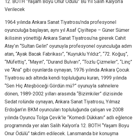
12. BOTH “Yaşam Boyu Onur Ödülü” Bu Yıl Salih Kalyon’a
Verilecek
1964 yılında Ankara Sanat Tiyatrosu’nda profesyonel
oyunculuğa başlayan, aynı yıl Asaf Çiyiltepe – Güner Sümer
ikilisinin yönettiği Ankara Sanat Tiyatrosu’na girerek Cahit
Atay’ın “Sultan Gelin” oyunuyla profesyonel oyunculuğa adım
atan, “Ayak Bacak Fabrikası”, “Kuyruklu Yıldız”, “72. Koğuş”,
“Müfettiş”, “Mayın”, “Durand Bulvarı”, “Tozlu Çizmeler”, “Linç”
ve “Ana” gibi oyunlarda oynayan, 1976 yılında Ankara Çocuk
Tiyatrosu adı altında kendi topluluğunu kuran, 1999 yılında
“Sen Hiç Ateşböceği Gördün mü?” oyunuyla sahnelere
dönen, 1989-2002 yılları arasında “Bizimkiler” dizisinde
Sedat rolünde oynayan, Ankara Sanat Tiyatrosu, Yılmaz
Erdoğan’ın BKM oyuncuları topluluğunda çalışan ve 2008
yılında Oyuncu Tolga Çevik’le “Komedi Dükkanı” adlı eğlence
programında yer alan Salih Kalyon’a 12. BOTH “Yaşam Boyu
Onur Ödülü” takdim edilecek. Lansmanda bir konuşma