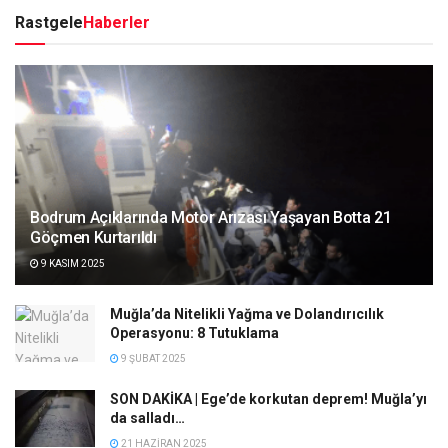
Rastgele
Haberler
Bodrum Açıklarında Motor Arızası Yaşayan Botta 21
Göçmen Kurtarıldı
9 KASIM 2025
Muğla’da Nitelikli Yağma ve Dolandırıcılık
Operasyonu: 8 Tutuklama
9 ŞUBAT 2025
SON DAKİKA | Ege’de korkutan deprem! Muğla’yı
da salladı…
21 HAZIRAN 2025