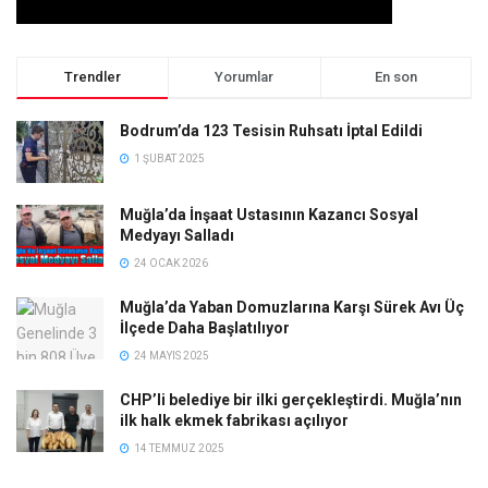
Trendler
Yorumlar
En son
Bodrum’da 123 Tesisin Ruhsatı İptal Edildi
1 ŞUBAT 2025
Muğla’da İnşaat Ustasının Kazancı Sosyal
Medyayı Salladı
24 OCAK 2026
Muğla’da Yaban Domuzlarına Karşı Sürek Avı Üç
İlçede Daha Başlatılıyor
24 MAYIS 2025
CHP’li belediye bir ilki gerçekleştirdi. Muğla’nın
ilk halk ekmek fabrikası açılıyor
14 TEMMUZ 2025