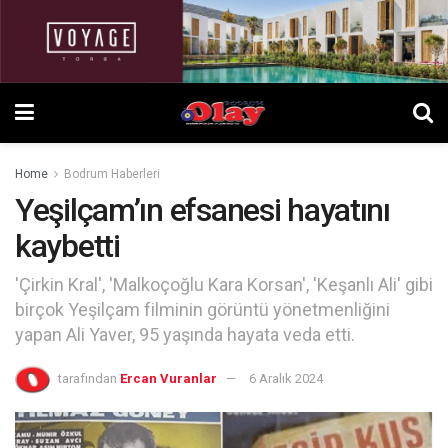
Home
Bodrum Haberleri
Yeşilçam’ın efsanesi hayatını
kaybetti
'Çirkin Kral', 'Malkoçoğlu Kara Korsan', 'Keşanlı Ali' gibi
birçok Yeşilçam filminin görüntü yönetmenliğini
yapan Ali Yaver, 95 yaşında hayata veda etti.
tarafından
Ercan Vuranlar
6 Aralık 2024