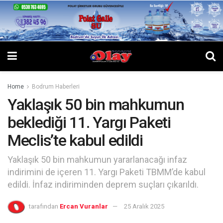
Home
Bodrum Haberleri
Yaklaşık 50 bin mahkumun
beklediği 11. Yargı Paketi
Meclis’te kabul edildi
Yaklaşık 50 bin mahkumun yararlanacağı infaz
indirimini de içeren 11. Yargı Paketi TBMM’de kabul
edildi. İnfaz indiriminden deprem suçları çıkarıldı.
tarafından
Ercan Vuranlar
25 Aralık 2025