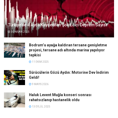
Türkiye’de 4 Ayda Kaydedilen Şok Edici Deprem Sayısı!
30 NISAN 2025
Bodrum’u ayağa kaldıran tersane genişletme
projesi, tersane adı altında marina yapılıyor
tepkisi
11 EKIM 2025
Sürücülerin Gözü Aydın: Motorine Dev İndirim
Geldi!
9 MAYIS 2026
Haluk Levent Muğla konseri sonrası
rahatsızlanıp hastanelik oldu
13 EYLÜL 2025