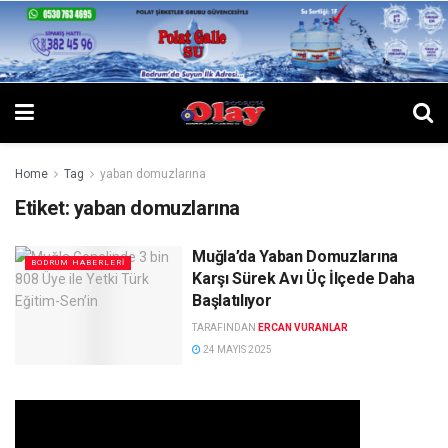
Home
Tag
yaban domuzlarına
Etiket:
yaban domuzlarına
Muğla’da Yaban Domuzlarına
BODRUM HABERLERI
Karşı Sürek Avı Üç İlçede Daha
Başlatılıyor
TARAFINDAN
ERCAN VURANLAR
24 MAYIS 2025