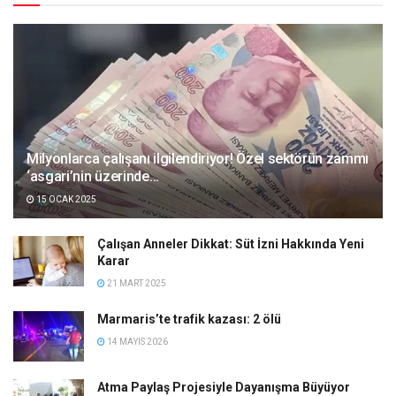
Milyonlarca çalışanı ilgilendiriyor! Özel sektörün zammı
‘asgari’nin üzerinde…
15 OCAK 2025
Çalışan Anneler Dikkat: Süt İzni Hakkında Yeni
Karar
21 MART 2025
Marmaris’te trafik kazası: 2 ölü
14 MAYIS 2026
Atma Paylaş Projesiyle Dayanışma Büyüyor