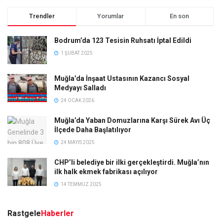
Trendler
Yorumlar
En son
Bodrum’da 123 Tesisin Ruhsatı İptal Edildi
1 ŞUBAT 2025
Muğla’da İnşaat Ustasının Kazancı Sosyal
Medyayı Salladı
24 OCAK 2026
Muğla’da Yaban Domuzlarına Karşı Sürek Avı Üç
İlçede Daha Başlatılıyor
24 MAYIS 2025
CHP’li belediye bir ilki gerçekleştirdi. Muğla’nın
ilk halk ekmek fabrikası açılıyor
14 TEMMUZ 2025
Rastgele
Haberler