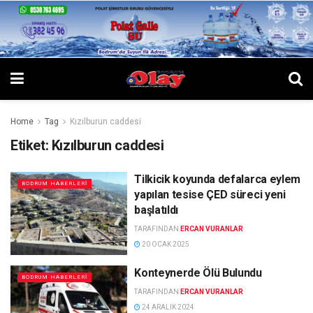
Home
Tag
Kızılburun caddesi
Etiket:
Kızılburun caddesi
Tilkicik koyunda defalarca eylem
BODRUM HABERLERI
yapılan tesise ÇED süreci yeni
başlatıldı
TARAFINDAN
ERCAN VURANLAR
20 OCAK 2025
Konteynerde Ölü Bulundu
BODRUM HABERLERI
TARAFINDAN
ERCAN VURANLAR
24 ARALIK 2024