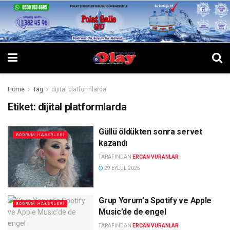
Home
Tag
dijital platformlarda
Etiket:
dijital platformlarda
Güllü öldükten sonra servet
BODRUM HABERLERI
kazandı
TARAFINDAN
ERCAN VURANLAR
29 EYLÜL 2025
Grup Yorum’a Spotify ve Apple
BODRUM HABERLERI
Music’de de engel
TARAFINDAN
ERCAN VURANLAR