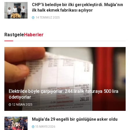
CHP’li belediye bir ilki gerçekleştirdi. Muğla’nın
ilk halk ekmek fabrikası açılıyor
14 TEMMUZ 2025
Rastgele
Haberler
Elektrikte böyle çarpıyorlar: 244 liralık faturaya 500 lira
ödetiyorlar
12 NISAN 2025
Muğla’da 29 engelli bir günlüğüne asker oldu
15 MAYIS 2026