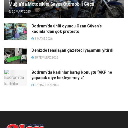
Muğla’da Motosiklet Sayısı Otomobili Geçti
20 MART 2025
Bodrum’da ünlü oyuncu Ozan Güven’e
kadınlardan şok protesto
1 MAYIS 2026
Denizde fenalaşan gazeteci yaşamını yitirdi
28 TEMMUZ 2025
Bodrum’da kadınlar barışı konuştu “AKP ne
yapacak diye bekleyemeyiz”
27 HAZIRAN 2025