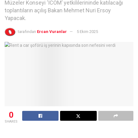
Müzeler Konseyi ‘ICOM’ yetkililerininde katılacağı
toplantıların açılış Bakan Mehmet Nuri Ersoy
Yapacak.
tarafından
Ercan Vuranlar
5 Ekim 2025
0
SHARES