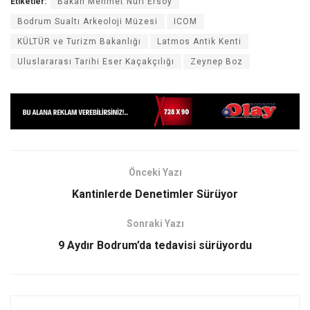
Etiketler:
Bakan Mehmet Nuri Ersoy
Bodrum Sualtı Arkeoloji Müzesi
ICOM
KÜLTÜR ve Turizm Bakanlığı
Latmos Antik Kenti
Uluslararası Tarihi Eser Kaçakçılığı
Zeynep Boz
Önceki Yazı
Kantinlerde Denetimler Sürüyor
Sonraki Yazı
9 Aydır Bodrum’da tedavisi sürüyordu