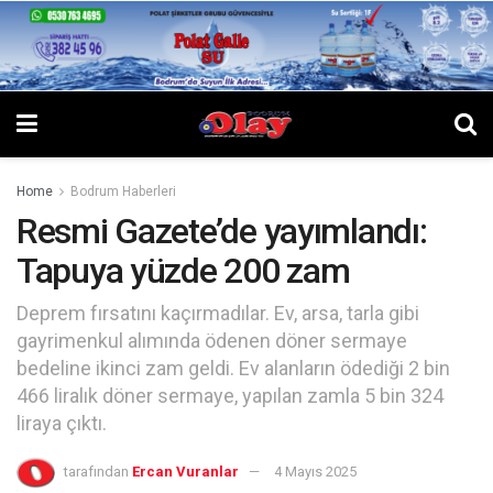
Home
Bodrum Haberleri
Resmi Gazete’de yayımlandı:
Tapuya yüzde 200 zam
Deprem fırsatını kaçırmadılar. Ev, arsa, tarla gibi
gayrimenkul alımında ödenen döner sermaye
bedeline ikinci zam geldi. Ev alanların ödediği 2 bin
466 liralık döner sermaye, yapılan zamla 5 bin 324
liraya çıktı.
tarafından
Ercan Vuranlar
4 Mayıs 2025