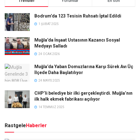
Trendler
Yorumlar
En son
Bodrum’da 123 Tesisin Ruhsatı İptal Edildi
1 ŞUBAT 2025
Muğla’da İnşaat Ustasının Kazancı Sosyal
Medyayı Salladı
24 OCAK 2026
Muğla’da Yaban Domuzlarına Karşı Sürek Avı Üç
İlçede Daha Başlatılıyor
24 MAYIS 2025
CHP’li belediye bir ilki gerçekleştirdi. Muğla’nın
ilk halk ekmek fabrikası açılıyor
14 TEMMUZ 2025
Rastgele
Haberler