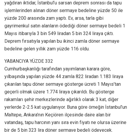
yağdıran iktidar, İstanbul’u sarsan deprem sonrası da tapu
işlemlerinden alınan döner sermaye bedeline yüzde 50 ile
yüzde 200 arasında zam yaptı. Ev, arsa, tarla gibi
gayrimenkul satın alanların ödediği döner sermaye bedeli 1
Mayıs itibarıyla 3 bin 549 liradan 5 bin 324 liraya çıktı.
Deprem fırsatıyla yapılan bu ikinci zamla döner sermaye
bedeline gelen yıllık zam yüzde 116 oldu.
YABANCIYA YÜZDE 332
Cumhurbaşkanlığı tarafından yayımlanan karara göre,
yılbaşında yapılan yüzde 44 zamla 822 liradan 1.183 liraya
çıkarılan tapu döner sermaye gösterge ücreti 1 Mayıs’tan
geçerli olmak üzere 1.774 liraya çıkarıldı. Bu gösterge
rakamları şehir merkezlerinde ağırlıklı olarak 3 kat, diğer
yerlerde 2-2.5 kat uygulanıyor. Buna göre örneğin İstanbul’un
Maltepe, Ankara’nın Keçiören ilçesinde daire alan bir
vatandaş, tapu harcının yanı sıra evin fiyatı ne olursa üzerine
bir de 5 bin 323 lira döner sermaye bedeli ödeyecek.