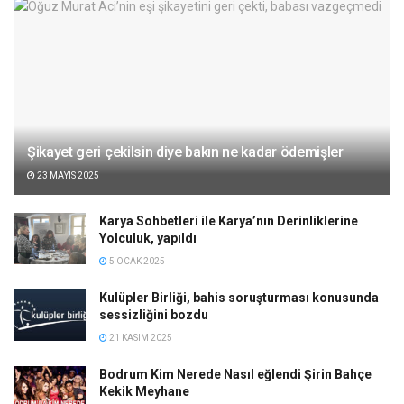
Şikayet geri çekilsin diye bakın ne kadar ödemişler
23 MAYIS 2025
Karya Sohbetleri ile Karya’nın Derinliklerine
Yolculuk, yapıldı
5 OCAK 2025
Kulüpler Birliği, bahis soruşturması konusunda
sessizliğini bozdu
21 KASIM 2025
Bodrum Kim Nerede Nasıl eğlendi Şirin Bahçe
Kekik Meyhane