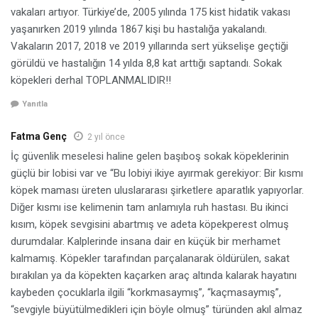
vakaları artıyor. Türkiye’de, 2005 yılında 175 kist hidatik vakası
yaşanırken 2019 yılında 1867 kişi bu hastalığa yakalandı.
Vakaların 2017, 2018 ve 2019 yıllarında sert yükselişe geçtiği
görüldü ve hastalığın 14 yılda 8,8 kat arttığı saptandı. Sokak
köpekleri derhal TOPLANMALIDIR!!
Yanıtla
Fatma Genç
2 yıl önce
İç güvenlik meselesi haline gelen başıboş sokak köpeklerinin
güçlü bir lobisi var ve “Bu lobiyi ikiye ayırmak gerekiyor: Bir kısmı
köpek maması üreten uluslararası şirketlere aparatlık yapıyorlar.
Diğer kısmı ise kelimenin tam anlamıyla ruh hastası. Bu ikinci
kısım, köpek sevgisini abartmış ve adeta köpekperest olmuş
durumdalar. Kalplerinde insana dair en küçük bir merhamet
kalmamış. Köpekler tarafından parçalanarak öldürülen, sakat
bırakılan ya da köpekten kaçarken araç altında kalarak hayatını
kaybeden çocuklarla ilgili “korkmasaymış”, “kaçmasaymış”,
“sevgiyle büyütülmedikleri için böyle olmuş” türünden akıl almaz