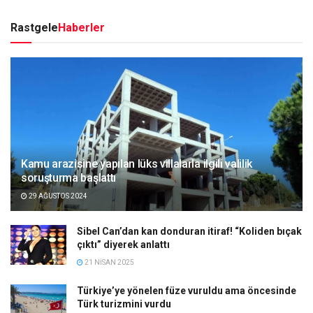
Rastgele
Haberler
Kamu arazisine yapılan lüks villalarla ilgili valilik
soruşturma başlattı
29 AĞUSTOS 2024
Sibel Can’dan kan donduran itiraf! “Koliden bıçak
çıktı” diyerek anlattı
21 NISAN 2025
Türkiye’ye yönelen füze vuruldu ama öncesinde
Türk turizmini vurdu