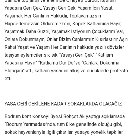
Sahilde toplanan ve ellerinde Cinayeti Durdur, Katliam
Yasasını Geri Çek, Yasayı Geri Çek, Yaşam İçin Yasat,
Yaşamak Her Canlının Hakkıdır, Toplayamazsın
Hapsedemezsin Öldüremezsin, Köpek Katliamına Hayır,
Yaşatmak Daha Güzel, Yaşamak İstiyorum Çocuklarım Var,
Onlara Dokunmayın, Onlar Bizim Canlarımız Kısırlaştırır Aşırı
Rahat Yaşat ve Yaşam Her Canlının hakkıdır yazılı dövizler
taşıyan eylemciler sık sık “Yasayı Geri Çek” “Katliam
Yasasına Hayır” “Katliama Dur De”ve “Canlara Dokunma
Slooganı” attı, katliam yasasını alkış ve düdüklerle protesto
etti.
YASA GERİ ÇEKİLENE KADAR SOKAKLARDA OLACAĞIZ
Bodrum kent Konseyi üyesi Behçet Ak yaptığı açıklamada
“Bodrum Yarımadası’nda, tüm ülke genelinde olduğu gibi,
sokak hayvanlarıyla ilgili çıkarılan yasaya yönelik tepkiler