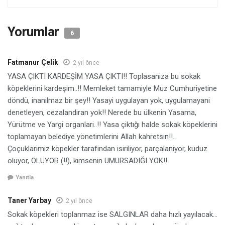
Yorumlar
6
Fatmanur Çelik
2 yıl önce
YASA ÇIKTI KARDEŞİM YASA ÇIKTI!! Toplasaniza bu sokak
köpeklerini kardeşim..!! Memleket tamamiyle Muz Cumhuriyetine
döndü, inanilmaz bir şey!! Yasayi uygulayan yok, uygulamayani
denetleyen, cezalandiran yok!! Nerede bu ülkenin Yasama,
Yürütme ve Yargi organlari..!! Yasa çiktığı halde sokak köpeklerini
toplamayan belediye yönetimlerini Allah kahretsin!!..
Çoçuklarimiz köpekler tarafindan isiriliyor, parçalaniyor, kuduz
oluyor, ÖLÜYOR (!!), kimsenin UMURSADIĞI YOK!!
Yanıtla
Taner Yarbay
2 yıl önce
Sokak köpekleri toplanmaz ise SALGINLAR daha hızlı yayılacak…