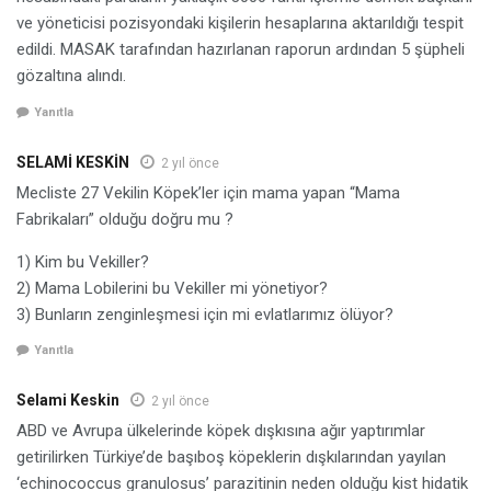
ve yöneticisi pozisyondaki kişilerin hesaplarına aktarıldığı tespit
edildi. MASAK tarafından hazırlanan raporun ardından 5 şüpheli
gözaltına alındı.
Yanıtla
SELAMİ KESKİN
2 yıl önce
Mecliste 27 Vekilin Köpek’ler için mama yapan “Mama
Fabrikaları” olduğu doğru mu ?
1) Kim bu Vekiller?
2) Mama Lobilerini bu Vekiller mi yönetiyor?
3) Bunların zenginleşmesi için mi evlatlarımız ölüyor?
Yanıtla
Selami Keskin
2 yıl önce
ABD ve Avrupa ülkelerinde köpek dışkısına ağır yaptırımlar
getirilirken Türkiye’de başıboş köpeklerin dışkılarından yayılan
‘echinococcus granulosus’ parazitinin neden olduğu kist hidatik