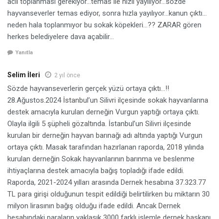
acil toplanması gerekiyor…temas ile hızlı yayılıyor…sözde
hayvanseverler temas ediyor, sonra hızla yayılıyor…kanun çıktı…
neden hala toplanmıyor bu sokak köpekleri…?? ZARAR gören
herkes belediyelere dava açabilir…
Yanıtla
Selim İleri
2 yıl önce
Sözde hayvanseverlerin gerçek yüzü ortaya çıktı…!!
28.Ağustos.2024 İstanbul’un Silivri ilçesinde sokak hayvanlarına
destek amacıyla kurulan derneğin Vurgun yaptığı ortaya çıktı.
Olayla ilgili 5 şüpheli gözaltında. İstanbul’un Silivri ilçesinde
kurulan bir derneğin hayvan barınağı adı altında yaptığı Vurgun
ortaya çıktı. Masak tarafından hazırlanan raporda, 2018 yılında
kurulan derneğin Sokak hayvanlarının barınma ve beslenme
ihtiyaçlarına destek amacıyla bağış topladığı ifade edildi.
Raporda, 2021-2024 yılları arasında Dernek hesabına 37.323.77
TL para girişi olduğunun tespit edildiği belirtilirken bu miktarın 30
milyon lirasının bağış olduğu ifade edildi. Ancak Dernek
hesabındaki paraların yaklaşık 3000 farklı işlemle dernek başkanı