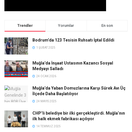
Trendler
Yorumlar
En son
Bodrum’da 123 Tesisin Ruhsatı İptal Edildi
1 ŞUBAT 2025
Muğla’da İnşaat Ustasının Kazancı Sosyal
Medyayı Salladı
24 OCAK 2026
Muğla’da Yaban Domuzlarına Karşı Sürek Avı Üç
İlçede Daha Başlatılıyor
24 MAYIS 2025
CHP’li belediye bir ilki gerçekleştirdi. Muğla’nın
ilk halk ekmek fabrikası açılıyor
14 TEMMUZ 2025