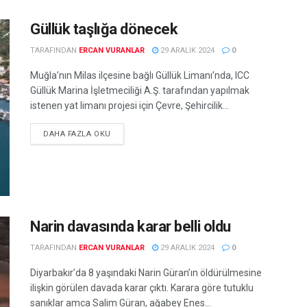
Güllük taşlığa dönecek
TARAFINDAN
ERCAN VURANLAR
29 ARALIK 2024
0
Muğla’nın Milas ilçesine bağlı Güllük Limanı’nda, ICC
Güllük Marina İşletmeciliği A.Ş. tarafından yapılmak
istenen yat limanı projesi için Çevre, Şehircilik...
DETAILS
DAHA FAZLA OKU
Narin davasında karar belli oldu
TARAFINDAN
ERCAN VURANLAR
29 ARALIK 2024
0
Diyarbakır’da 8 yaşındaki Narin Güran’ın öldürülmesine
ilişkin görülen davada karar çıktı. Karara göre tutuklu
sanıklar amca Salim Güran, ağabey Enes...