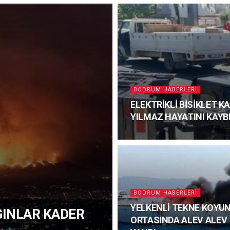
BODRUM HABERLERI
ELEKTRİKLİ BİSİKLET 
YILMAZ HAYATINI KAYB
BODRUM HABERLERI
YELKENLİ TEKNE KOYU
NGINLAR KADER
ORTASINDA ALEV ALEV