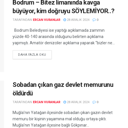
Bodrum – Bitez limanında kavga
büyüyor, kim doğruyu SÖYLEMİYOR..?
TARAFINDAN
ERCAN VURANLAR
28 ARALIK 2024
0
Bodrum Belediyesi ise yaptığı açıklamada zammın
yüzde 40-140 arasında olduğunu belirten açıklama
yapmıştı. Amatör denizciler açıklama yaparak “bizler ne...
DETAILS
DAHA FAZLA OKU
Sobadan çıkan gaz devlet memurunu
öldürdü
TARAFINDAN
ERCAN VURANLAR
28 ARALIK 2024
0
Muğla’nın Yatağan ilçesinde sobadan çıkan gazın devlet
memuru bir kişinin yaşamına mal olduğu ortaya çıktı.
Muğla’nın Yatağan ilçesine bağlı Gökpınar...