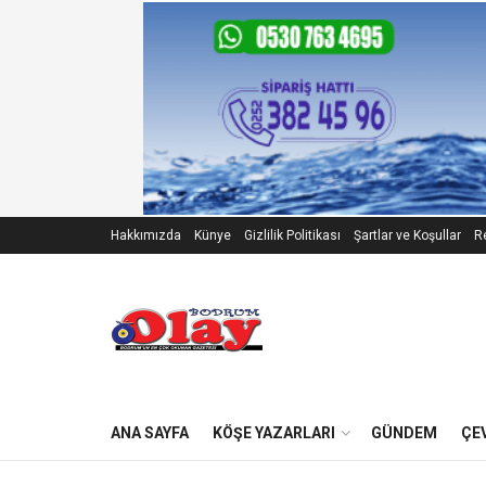
Hakkımızda
Künye
Gizlilik Politikası
Şartlar ve Koşullar
Re
ANA SAYFA
KÖŞE YAZARLARI
GÜNDEM
ÇE