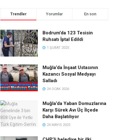
Trendler
Yorumlar
En son
Bodrum’da 123 Tesisin
Ruhsatı İptal Edildi
1 ŞUBAT 2025
Muğla’da İnşaat Ustasının
Kazancı Sosyal Medyayı
Salladı
24 OCAK 2026
Muğla’da Yaban Domuzlarına
Karşı Sürek Avı Üç İlçede
Daha Başlatılıyor
24 MAYIS 2025
CHP’li belediye bir ilki