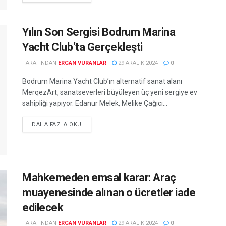
Yılın Son Sergisi Bodrum Marina
Yacht Club’ta Gerçekleşti
TARAFINDAN
ERCAN VURANLAR
29 ARALIK 2024
0
Bodrum Marina Yacht Club’ın alternatif sanat alanı
MerqezArt, sanatseverleri büyüleyen üç yeni sergiye ev
sahipliği yapıyor. Edanur Melek, Melike Çağıcı...
DETAILS
DAHA FAZLA OKU
Mahkemeden emsal karar: Araç
muayenesinde alınan o ücretler iade
edilecek
TARAFINDAN
ERCAN VURANLAR
29 ARALIK 2024
0