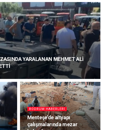
KAZASINDA YARALANAN MEHMET ALİ
ETTİ
BODRUM HABERLERI
N
Menteşe’de altyapı
çalışmalarında mezar