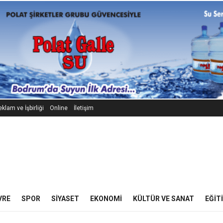
klam ve İşbirliği
Online
İletişim
VRE
SPOR
SIYASET
EKONOMI
KÜLTÜR VE SANAT
EĞIT