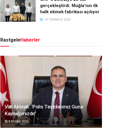
gerçekleştirdi. Muğla’nın ilk
halk ekmek fabrikası açılıyor
14 TEMMUZ 2025
Rastgele
Haberler
Vali Akbıyık: ‘Polis Teşkilatımız Gurur
Kaynağımızdır’
9 NISAN 2026