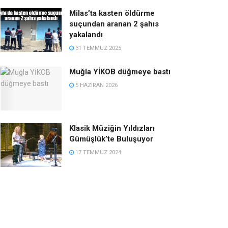
Milas’ta kasten öldürme
suçundan aranan 2 şahıs
yakalandı
31 TEMMUZ 2025
Muğla YİKOB düğmeye bastı
5 HAZIRAN 2026
Klasik Müziğin Yıldızları
Gümüşlük’te Buluşuyor
17 TEMMUZ 2024