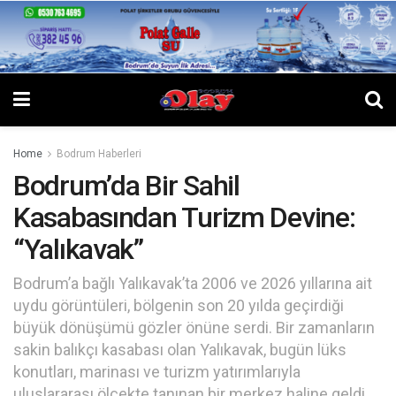
Home
Bodrum Haberleri
Bodrum’da Bir Sahil
Kasabasından Turizm Devine:
“Yalıkavak”
Bodrum’a bağlı Yalıkavak’ta 2006 ve 2026 yıllarına ait
uydu görüntüleri, bölgenin son 20 yılda geçirdiği
büyük dönüşümü gözler önüne serdi. Bir zamanların
sakin balıkçı kasabası olan Yalıkavak, bugün lüks
konutları, marinası ve turizm yatırımlarıyla
uluslararası ölçekte tanınan bir merkez haline geldi.