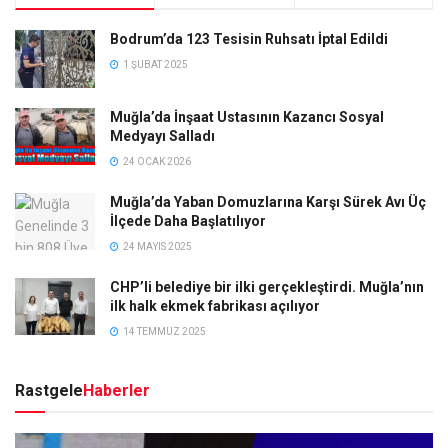
Bodrum’da 123 Tesisin Ruhsatı İptal Edildi
1 ŞUBAT 2025
Muğla’da İnşaat Ustasının Kazancı Sosyal
Medyayı Salladı
24 OCAK 2026
Muğla’da Yaban Domuzlarına Karşı Sürek Avı Üç
İlçede Daha Başlatılıyor
24 MAYIS 2025
CHP’li belediye bir ilki gerçekleştirdi. Muğla’nın
ilk halk ekmek fabrikası açılıyor
14 TEMMUZ 2025
Rastgele
Haberler