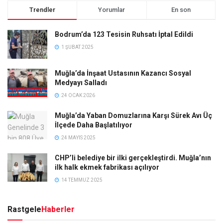
Trendler
Yorumlar
En son
Bodrum’da 123 Tesisin Ruhsatı İptal Edildi
1 ŞUBAT 2025
Muğla’da İnşaat Ustasının Kazancı Sosyal
Medyayı Salladı
24 OCAK 2026
Muğla’da Yaban Domuzlarına Karşı Sürek Avı Üç
İlçede Daha Başlatılıyor
24 MAYIS 2025
CHP’li belediye bir ilki gerçekleştirdi. Muğla’nın
ilk halk ekmek fabrikası açılıyor
14 TEMMUZ 2025
Rastgele
Haberler