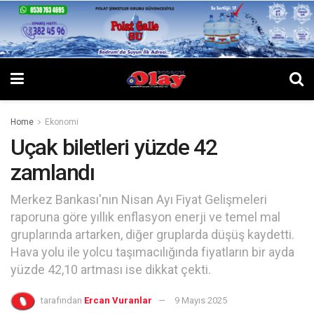
Home
Ekonomi
Uçak biletleri yüzde 42
zamlandı
Merkez Bankası'nın Nisan Ayı Fiyat Gelişmeleri
raporuna göre yıllık enflasyon enerji ve temel mal
gruplarında artarken, diğer gruplarda düşüş kaydetti.
Hava yolu ile yolcu taşımacılığında fiyatların bir ayda
yüzde 42,10 artması ise dikkat çekti.
tarafından
Ercan Vuranlar
9 Mayıs 2025