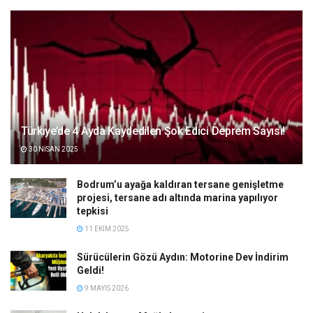
Türkiye’de 4 Ayda Kaydedilen Şok Edici Deprem Sayısı!
30 NISAN 2025
Bodrum’u ayağa kaldıran tersane genişletme
projesi, tersane adı altında marina yapılıyor
tepkisi
11 EKIM 2025
Sürücülerin Gözü Aydın: Motorine Dev İndirim
Geldi!
9 MAYIS 2026