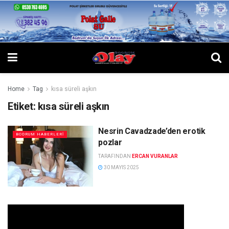
Home
Tag
kısa süreli aşkın
Etiket:
kısa süreli aşkın
Nesrin Cavadzade’den erotik
BODRUM HABERLERI
pozlar
TARAFINDAN
ERCAN VURANLAR
30 MAYIS 2025