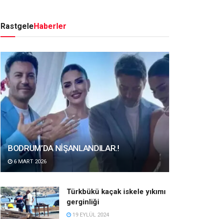
Rastgele
Haberler
BODRUM’DA NİŞANLANDILAR.!
6 MART 2026
Türkbükü kaçak iskele yıkımı
gerginliği
19 EYLÜL 2024