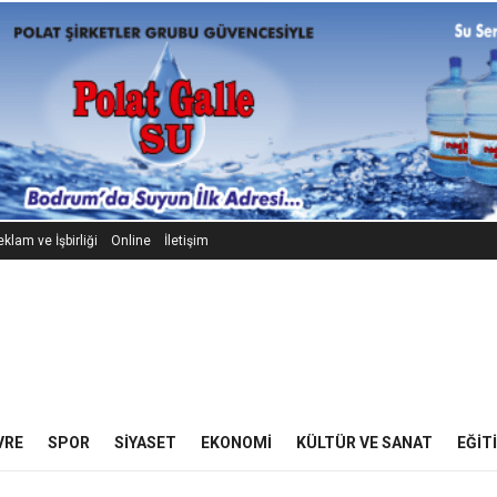
klam ve İşbirliği
Online
İletişim
VRE
SPOR
SIYASET
EKONOMI
KÜLTÜR VE SANAT
EĞIT