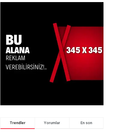
Trendler
Yorumlar
En son