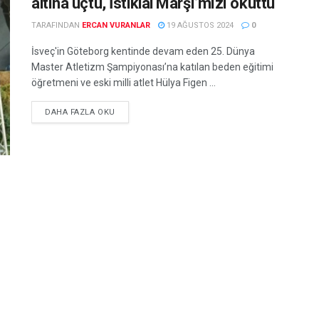
altına uçtu, İstiklal Marşı’mızı okuttu
TARAFINDAN
ERCAN VURANLAR
19 AĞUSTOS 2024
0
İsveç'in Göteborg kentinde devam eden 25. Dünya
Master Atletizm Şampiyonası’na katılan beden eğitimi
öğretmeni ve eski milli atlet Hülya Figen ...
DETAILS
DAHA FAZLA OKU