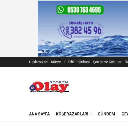
Hakkımızda
Künye
Gizlilik Politikası
Şartlar ve Koşullar
Re
ANA SAYFA
KÖŞE YAZARLARI
GÜNDEM
ÇE