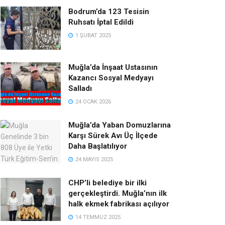
Bodrum’da 123 Tesisin
Ruhsatı İptal Edildi
1 ŞUBAT 2025
Muğla’da İnşaat Ustasının
Kazancı Sosyal Medyayı
Salladı
24 OCAK 2026
Muğla’da Yaban Domuzlarına
Karşı Sürek Avı Üç İlçede
Daha Başlatılıyor
24 MAYIS 2025
CHP’li belediye bir ilki
gerçekleştirdi. Muğla’nın ilk
halk ekmek fabrikası açılıyor
14 TEMMUZ 2025