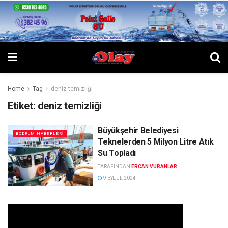
Home
Tag
deniz temizliği
Etiket:
deniz temizliği
Büyükşehir Belediyesi
BODRUM HABERLERI
Teknelerden 5 Milyon Litre Atık
Su Topladı
TARAFINDAN
ERCAN VURANLAR
9 EYLÜL 2024