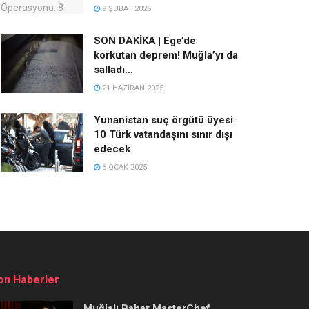
9 ŞUBAT 2025
SON DAKİKA | Ege’de
korkutan deprem! Muğla’yı da
salladı…
21 HAZIRAN 2025
Yunanistan suç örgütü üyesi
10 Türk vatandaşını sınır dışı
edecek
6 OCAK 2025
on Haberler
Muğlalı Bahar MasterChef