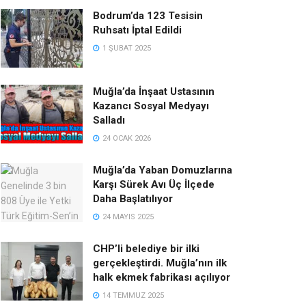
Bodrum’da 123 Tesisin
Ruhsatı İptal Edildi
1 ŞUBAT 2025
Muğla’da İnşaat Ustasının
Kazancı Sosyal Medyayı
Salladı
24 OCAK 2026
Muğla’da Yaban Domuzlarına
Karşı Sürek Avı Üç İlçede
Daha Başlatılıyor
24 MAYIS 2025
CHP’li belediye bir ilki
gerçekleştirdi. Muğla’nın ilk
halk ekmek fabrikası açılıyor
14 TEMMUZ 2025