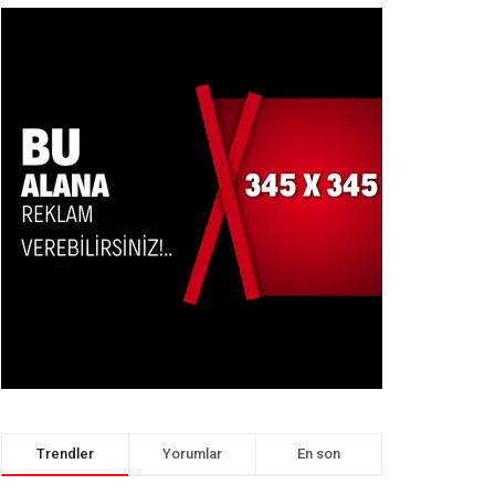
Trendler
Yorumlar
En son