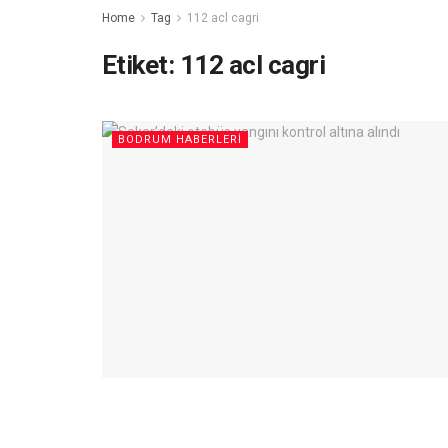
Home
Tag
112 acl cagri
Etiket:
112 acl cagri
BODRUM HABERLERI