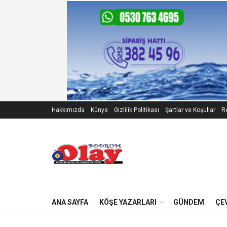
Hakkımızda
Künye
Gizlilik Politikası
Şartlar ve Koşullar
Re
ANA SAYFA
KÖŞE YAZARLARI
GÜNDEM
ÇE