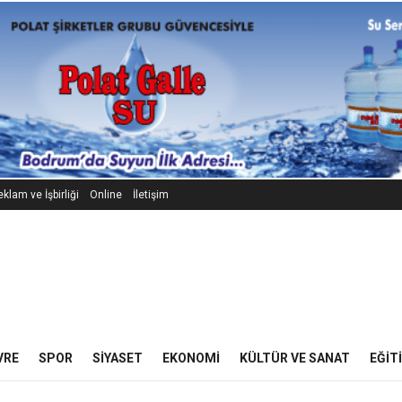
klam ve İşbirliği
Online
İletişim
VRE
SPOR
SIYASET
EKONOMI
KÜLTÜR VE SANAT
EĞIT