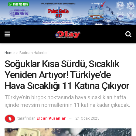
Home
Bodrum Haberleri
Soğuklar Kısa Sürdü, Sıcaklık
Yeniden Artıyor! Türkiye’de
Hava Sıcaklığı 11 Katına Çıkıyor
Türkiye’nin birçok noktasında hava sıcaklıkları hafta
içinde mevsim normallerinin 11 katına kadar çıkacak.
tarafından
Ercan Vuranlar
21 Ocak 2025