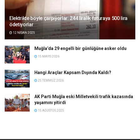
Elektrikte böyle çarpıyorlar: 244 liralık faturaya 500 lira
ödetiyorlar
12 NISAN 2025
Muğla’da 29 engelli bir günlüğüne asker oldu
15 MAYIS 2026
Hangi Araçlar Kapsam Dışında Kaldı?
25 TEMMUZ 2026
AK Parti Muğla eski Milletvekili trafik kazasında
yaşamını yitirdi
15 AĞUSTOS 2025