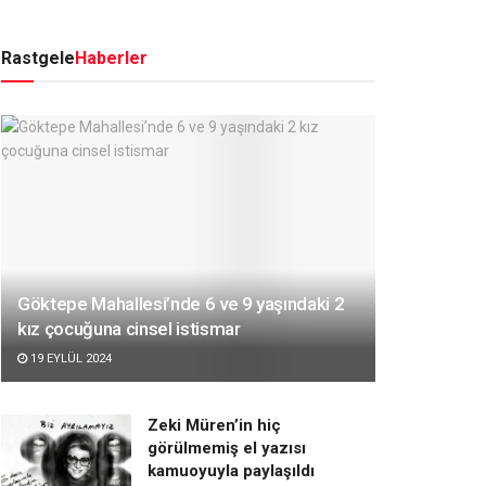
Rastgele
Haberler
Göktepe Mahallesi’nde 6 ve 9 yaşındaki 2
kız çocuğuna cinsel istismar
19 EYLÜL 2024
Zeki Müren’in hiç
görülmemiş el yazısı
kamuoyuyla paylaşıldı