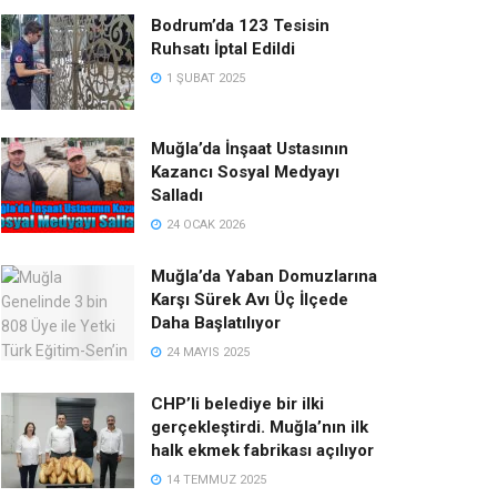
Bodrum’da 123 Tesisin
Ruhsatı İptal Edildi
1 ŞUBAT 2025
Muğla’da İnşaat Ustasının
Kazancı Sosyal Medyayı
Salladı
24 OCAK 2026
Muğla’da Yaban Domuzlarına
Karşı Sürek Avı Üç İlçede
Daha Başlatılıyor
24 MAYIS 2025
CHP’li belediye bir ilki
gerçekleştirdi. Muğla’nın ilk
halk ekmek fabrikası açılıyor
14 TEMMUZ 2025