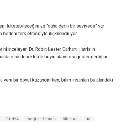
erji tüketebileceğini ve “daha derin bir seviyede” var
 bedeni terk etmesiyle ilişkilendiriyor.
erini inceleyen Dr. Robin Lester Carhart-Harris’in
omada olan deneklerde beyin aktivitesi göstermediğini
a yeni bir boyut kazandırırken, bilim insanları bu alandaki
DÜNYA
enerji patlaması
ölüm anı
ruh