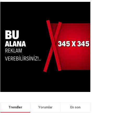
Trendler
Yorumlar
En son