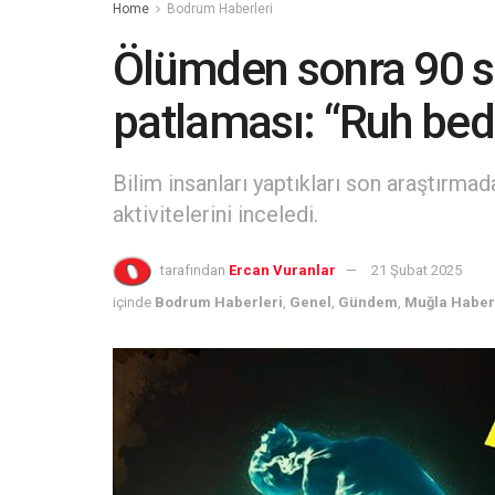
Home
Bodrum Haberleri
Ölümden sonra 90 sa
patlaması: “Ruh bed
Bilim insanları yaptıkları son araştırmad
aktivitelerini inceledi.
tarafından
Ercan Vuranlar
21 Şubat 2025
içinde
Bodrum Haberleri
,
Genel
,
Gündem
,
Muğla Haber