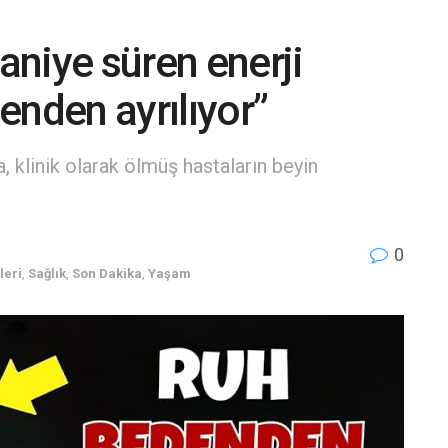
niye süren enerji
enden ayrılıyor”
a, klinik olarak ölmüş hastaların beyin
0
leri
,
Sağlık
,
Son Dakika
,
Yaşam