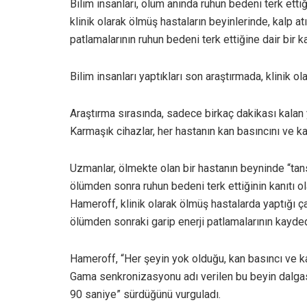
Bilim insanları, ölüm anında ruhun bedeni terk ettiği
klinik olarak ölmüş hastaların beyinlerinde, kalp a
patlamalarının ruhun bedeni terk ettiğine dair bir k
Bilim insanları yaptıkları son araştırmada, klinik ol
Araştırma sırasında, sadece birkaç dakikası kalan 
Karmaşık cihazlar, her hastanın kan basıncını ve kal
Uzmanlar, ölmekte olan bir hastanın beyninde “tans
ölümden sonra ruhun bedeni terk ettiğinin kanıtı ol
Hameroff, klinik olarak ölmüş hastalarda yaptığı 
ölümden sonraki garip enerji patlamalarının kaydedil
Hameroff, “Her şeyin yok olduğu, kan basıncı ve ka
Gama senkronizasyonu adı verilen bu beyin dalgası 
90 saniye” sürdüğünü vurguladı.