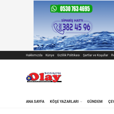
Hakkımızda
Künye
Gizlilik Politikası
Şartlar ve Koşullar
Re
ANA SAYFA
KÖŞE YAZARLARI
GÜNDEM
ÇE