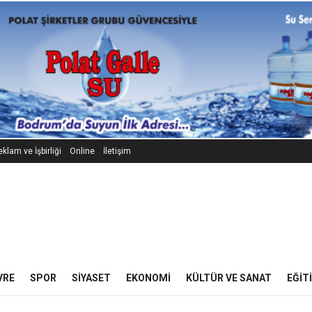
klam ve İşbirliği
Online
İletişim
VRE
SPOR
SIYASET
EKONOMI
KÜLTÜR VE SANAT
EĞIT