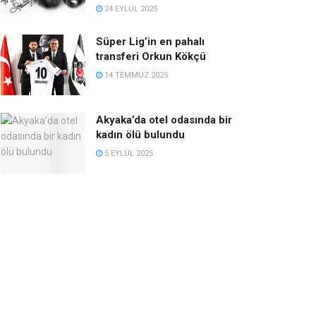
24 EYLÜL 2025
Süper Lig’in en pahalı
transferi Orkun Kökçü
14 TEMMUZ 2025
Akyaka’da otel odasında bir
kadın ölü bulundu
5 EYLÜL 2025