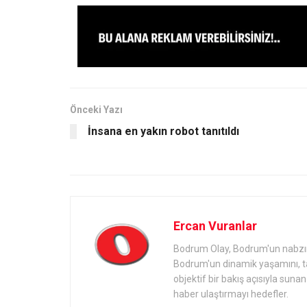
Önceki Yazı
İnsana en yakın robot tanıtıldı
Ercan Vuranlar
Bodrum Olay, Bodrum'un nabzını 
Bodrum'un dinamik yaşamını, tari
objektif bir bakış açısıyla sun
haber ulaştırmayı hedefler.