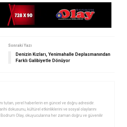
Sonraki Yazı
Denizin Kızları, Yenimahalle Deplasmanından
Farklı Galibiyetle Dönüyor
tutan, yerel haberlerin en güncel ve doğru adresidir.
hi dokusunu, kültürel etkinliklerini ve sosyal olaylarını
an Bodrum Olay, okuyucularına her zaman doğru ve güvenilir