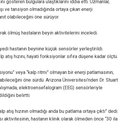
ni gösteren bulgulara ulaştıklarını iddia etti. Uzmanlar,
tışı ve tansiyon olmadığında ortaya çıkan enerji
anıt olabileceğini öne sürüyor.
arak ölmüş hastaların beyin aktivitelerini inceledi.
yedi hastanın beynine küçük sensörler yerleştirildi.
p atış hızını, hayati fonksiyonlar sıfıra düşene kadar ölçtü.
iyonu” veya “kalp ritmi” olmayan bir enerji patlamasının,
abileceğini öne sürdü. Arizona Üniversitesi’nden Dr. Stuart
çalışmada, elektroensefalogram (EEG) sensörleriyle
diğini belirtti.
lp atış hızının olmadığı anda bu patlama ortaya çıktı” dedi.
aktivitesinin, hastanın klinik olarak ölmeden önce “30 ila