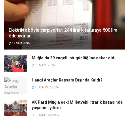
Elektrikte böyle çarpıyorlar: 244 liralık faturaya 500 lira
ödetiyorlar
12 NISAN 2025
Muğla’da 29 engelli bir günlüğüne asker oldu
15 MAYIS 2026
Hangi Araçlar Kapsam Dışında Kaldı?
25 TEMMUZ 2026
AK Parti Muğla eski Milletvekili trafik kazasında
yaşamını yitirdi
15 AĞUSTOS 2025