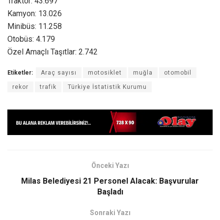
Traktör: 43.697
Kamyon: 13.026
Minibüs: 11.258
Otobüs: 4.179
Özel Amaçlı Taşıtlar: 2.742
Etiketler:
Araç sayısı
motosiklet
muğla
otomobil
rekor
trafik
Türkiye İstatistik Kurumu
Önceki Yazı
Milas Belediyesi 21 Personel Alacak: Başvurular
Başladı
Sonraki Yazı