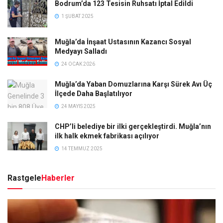
Bodrum’da 123 Tesisin Ruhsatı İptal Edildi
1 ŞUBAT 2025
Muğla’da İnşaat Ustasının Kazancı Sosyal
Medyayı Salladı
24 OCAK 2026
Muğla’da Yaban Domuzlarına Karşı Sürek Avı Üç
İlçede Daha Başlatılıyor
24 MAYIS 2025
CHP’li belediye bir ilki gerçekleştirdi. Muğla’nın
ilk halk ekmek fabrikası açılıyor
14 TEMMUZ 2025
Rastgele
Haberler