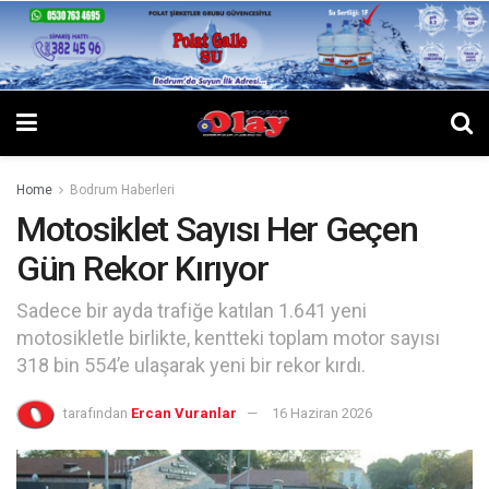
Home
Bodrum Haberleri
Motosiklet Sayısı Her Geçen
Gün Rekor Kırıyor
Sadece bir ayda trafiğe katılan 1.641 yeni
motosikletle birlikte, kentteki toplam motor sayısı
318 bin 554’e ulaşarak yeni bir rekor kırdı.
tarafından
Ercan Vuranlar
16 Haziran 2026