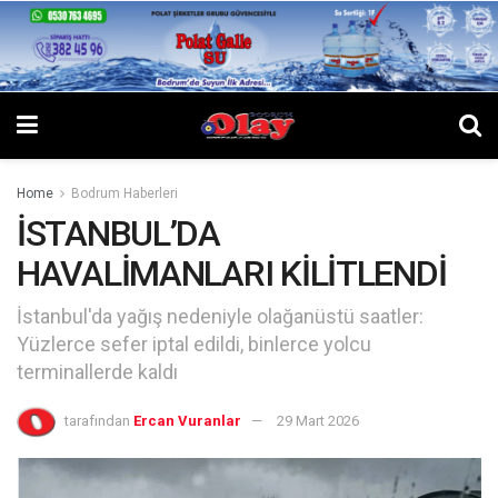
Home
Bodrum Haberleri
İSTANBUL’DA
HAVALİMANLARI KİLİTLENDİ
İstanbul'da yağış nedeniyle olağanüstü saatler:
Yüzlerce sefer iptal edildi, binlerce yolcu
terminallerde kaldı
tarafından
Ercan Vuranlar
29 Mart 2026