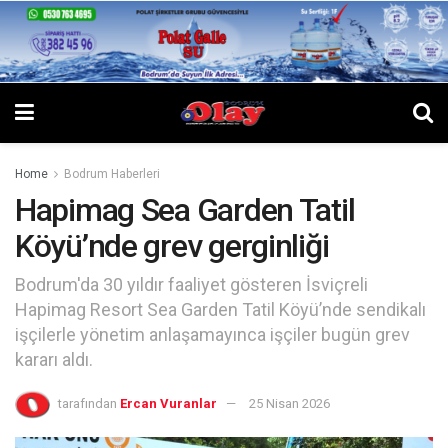
Home
Bodrum Haberleri
Hapimag Sea Garden Tatil
Köyü’nde grev gerginliği
Bodrum'da 30 yıldır faaliyet gösteren İsviçreli
Hapimag Resort Sea Garden Tatil Köyü’nde sendikalı
işçilerle yönetim anlaşamayınca işçiler bugün grev
kararı aldı.
tarafından
Ercan Vuranlar
25 Nisan 2026