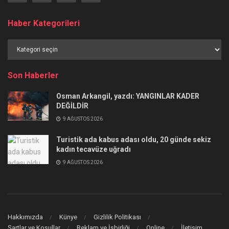
Haber Kategorileri
Haber
Kategorileri
Son Haberler
Osman Arkangil, yazdı: YANGINLAR KADER
DEĞİLDİR
9 AĞUSTOS 2026
Turistik ada kabus adası oldu, 20 günde sekiz
kadın tecavüze uğradı
9 AĞUSTOS 2026
Hakkımızda
Künye
Gizlilik Politikası
Şartlar ve Koşullar
Reklam ve İşbirliği
Online
İletişim