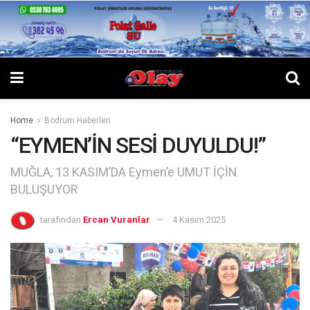
Home
Bodrum Haberleri
“EYMEN’İN SESİ DUYULDU!”
MUĞLA, 13 KASIM’DA Eymen’e UMUT İÇİN
BULUŞUYOR
tarafından
Ercan Vuranlar
4 Kasım 2025