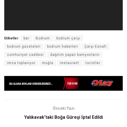
Etiketler:
bar
Bodrum
bodrum çarşı
bodrum gazeteleri
bodrum haberleri
Çarşı Esnafı
cumhuriyet caddesi
dağıtım yapan kamyonların
imza toplanıyor
muğla
restaurant
turistler
Önceki Yazı
Yalıkavak’taki Boğa Güreşi İptal Edildi