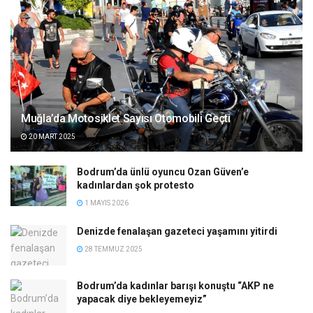
Muğla’da Motosiklet Sayısı Otomobili Geçti
20 MART 2025
Bodrum’da ünlü oyuncu Ozan Güven’e
kadınlardan şok protesto
1 MAYIS 2026
Denizde fenalaşan gazeteci yaşamını yitirdi
28 TEMMUZ 2025
Bodrum’da kadınlar barışı konuştu “AKP ne
yapacak diye bekleyemeyiz”