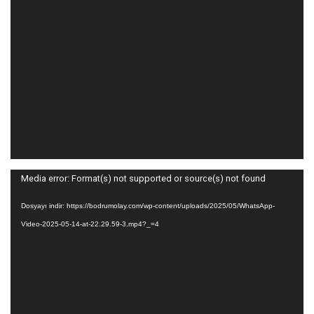
Video
Media error: Format(s) not supported or source(s) not found
oynatıcı
Dosyayı indir: https://bodrumolay.com/wp-content/uploads/2025/05/WhatsApp-
Video-2025-05-14-at-22.29.59-3.mp4?_=4