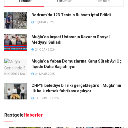
Trendler
Yorumlar
En son
Bodrum’da 123 Tesisin Ruhsatı İptal Edildi
1 ŞUBAT 2025
Muğla’da İnşaat Ustasının Kazancı Sosyal
Medyayı Salladı
24 OCAK 2026
Muğla’da Yaban Domuzlarına Karşı Sürek Avı Üç
İlçede Daha Başlatılıyor
24 MAYIS 2025
CHP’li belediye bir ilki gerçekleştirdi. Muğla’nın
ilk halk ekmek fabrikası açılıyor
14 TEMMUZ 2025
Rastgele
Haberler