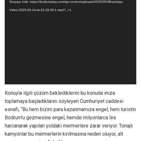
Dosyayı indir: https://bodrumolay.com/wp-content/uploads/2025/05/WhatsApp-
Video-2025-05-14-at-22.29.59-1.mp4?_=1
Konuyla ilgili çözüm beklediklerini bu konuda imza
toplamaya başladıklarını söyleyen Cumhuriyet caddesi
esnafı, “Bu hem bizim para kazanmamıza engel, hem turistin
Bodrum’u gezmesine engel, hemde milyonlarca lira
harcanarak yapılan yoldaki mermerlere zarar veriyor. Tonajlı
kamyonlar bu mermerlerin kırılmasına neden oluyor, alt