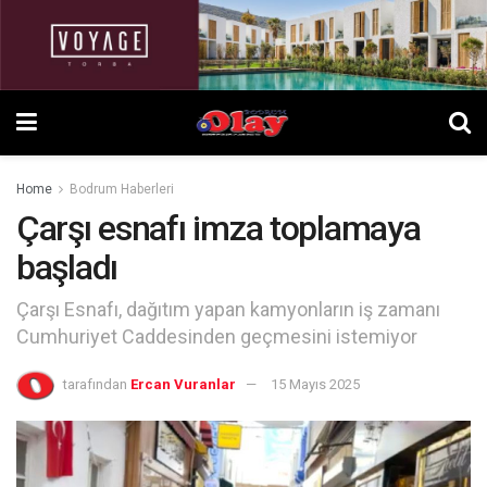
Home
Bodrum Haberleri
Çarşı esnafı imza toplamaya
başladı
Çarşı Esnafı, dağıtım yapan kamyonların iş zamanı
Cumhuriyet Caddesinden geçmesini istemiyor
tarafından
Ercan Vuranlar
15 Mayıs 2025