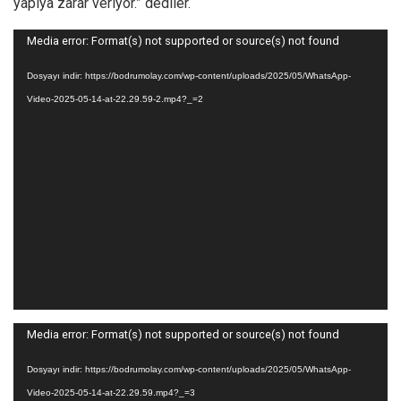
yapıya zarar veriyor.” dediler.
Video
Media error: Format(s) not supported or source(s) not found
oynatıcı
Dosyayı indir: https://bodrumolay.com/wp-content/uploads/2025/05/WhatsApp-
Video-2025-05-14-at-22.29.59-2.mp4?_=2
Video
Media error: Format(s) not supported or source(s) not found
oynatıcı
Dosyayı indir: https://bodrumolay.com/wp-content/uploads/2025/05/WhatsApp-
Video-2025-05-14-at-22.29.59.mp4?_=3