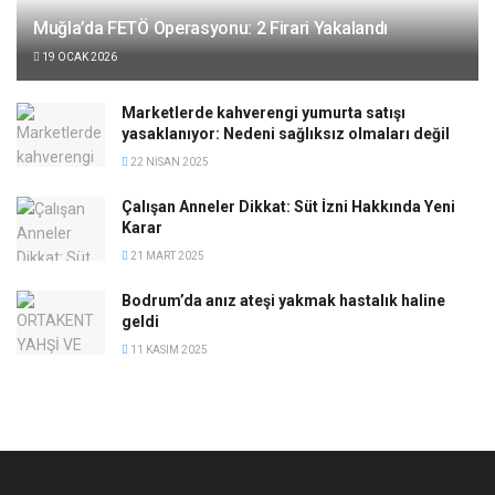
Muğla’da FETÖ Operasyonu: 2 Firari Yakalandı
19 OCAK 2026
Marketlerde kahverengi yumurta satışı
yasaklanıyor: Nedeni sağlıksız olmaları değil
22 NISAN 2025
Çalışan Anneler Dikkat: Süt İzni Hakkında Yeni
Karar
21 MART 2025
Bodrum’da anız ateşi yakmak hastalık haline
geldi
11 KASIM 2025