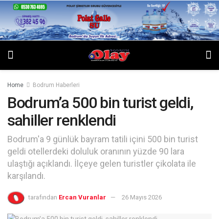
Home
Bodrum Haberleri
Bodrum’a 500 bin turist geldi,
sahiller renklendi
Bodrum'a 9 günlük bayram tatili içini 500 bin turist
geldi otellerdeki doluluk oranının yüzde 90 lara
ulaştığı açıklandı. İlçeye gelen turistler çikolata ile
karşılandı.
tarafından
Ercan Vuranlar
26 Mayıs 2026