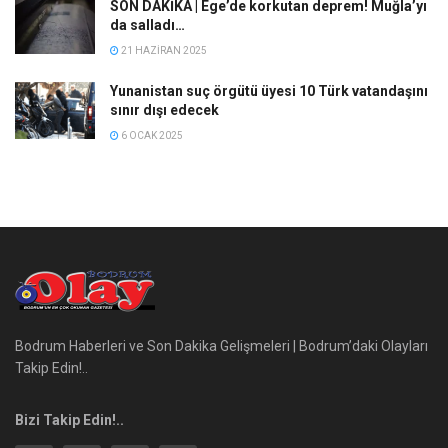
SON DAKİKA | Ege’de korkutan deprem! Muğla’yı
da salladı…
21 HAZIRAN 2025
Yunanistan suç örgütü üyesi 10 Türk vatandaşını
sınır dışı edecek
6 OCAK 2025
Bodrum Haberleri ve Son Dakika Gelişmeleri | Bodrum’daki Olayları
Takip Edin!..
Bizi Takip Edin!..