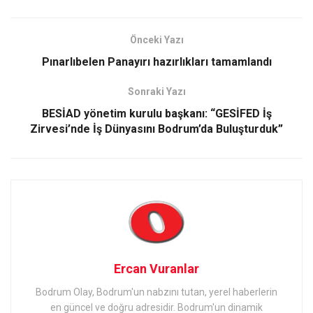
Önceki Yazı
Pınarlıbelen Panayırı hazırlıkları tamamlandı
Sonraki Yazı
BESİAD yönetim kurulu başkanı: “GESİFED İş
Zirvesi’nde İş Dünyasını Bodrum’da Buluşturduk”
Ercan Vuranlar
Bodrum Olay, Bodrum'un nabzını tutan, yerel haberlerin
en güncel ve doğru adresidir. Bodrum'un dinamik