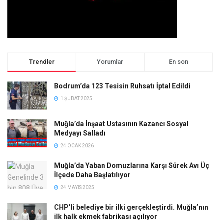
Trendler
Yorumlar
En son
Bodrum’da 123 Tesisin Ruhsatı İptal Edildi
1 ŞUBAT 2025
Muğla’da İnşaat Ustasının Kazancı Sosyal
Medyayı Salladı
24 OCAK 2026
Muğla’da Yaban Domuzlarına Karşı Sürek Avı Üç
İlçede Daha Başlatılıyor
24 MAYIS 2025
CHP’li belediye bir ilki gerçekleştirdi. Muğla’nın
ilk halk ekmek fabrikası açılıyor