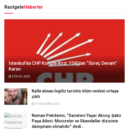
Rastgele
Haberler
İstanbul’da CHP Kongre Krizi: YSK’dan “Süreç Devam”
Kararı
5 EYLÜL 2025
Kalbi alınan İngiliz turistin ölüm nedeni ortaya
çıktı
14 HAZIRAN 2025
Numan Pekdemir, “Gazeteci Yaşar Aksoy, Şakir
Paşa Ailesi: Mucizeler ve Skandallar dizisinin
danışmanı olmalıdır” dedi…