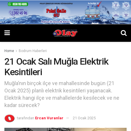
Home
Bodrum Haberleri
21 Ocak Salı Muğla Elektrik
Kesintileri
Muğla’nın birçok ilçe ve mahallesinde bugün (21
Ocak 2025) planlı elektrik kesintileri yaşanacak.
Elektrik hangi ilçe ve mahallelerde kesilecek ve ne
kadar sürecek?
tarafından
Ercan Vuranlar
21 Ocak 2025