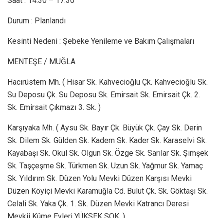
Saat : 14:30 – 17:30
Durum : Planlandı
Kesinti Nedeni : Şebeke Yenileme ve Bakım Çalışmaları
MENTEŞE / MUĞLA
Hacırüstem Mh. ( Hisar Sk. Kahvecioğlu Çk. Kahvecioğlu Sk.
Su Deposu Çk. Su Deposu Sk. Emirsait Sk. Emirsait Çk. 2.
Sk. Emirsait Çıkmazı 3. Sk. )
Karşıyaka Mh. ( Aysu Sk. Bayır Çk. Büyük Çk. Çay Sk. Derin
Sk. Dilem Sk. Gülden Sk. Kadem Sk. Kader Sk. Karaselvi Sk.
Kayabaşı Sk. Okul Sk. Olgun Sk. Özge Sk. Sarılar Sk. Şimşek
Sk. Taşçeşme Sk. Türkmen Sk. Uzun Sk. Yağmur Sk. Yamaç
Sk. Yıldırım Sk. Düzen Yolu Mevki Düzen Karşısı Mevki
Düzen Köyiçi Mevki Karamuğla Cd. Bulut Çk. Sk. Göktaşı Sk.
Celali Sk. Yaka Çk. 1. Sk. Düzen Mevki Katrancı Deresi
Mevkii Küme Evleri YÜKSEK SOK. )