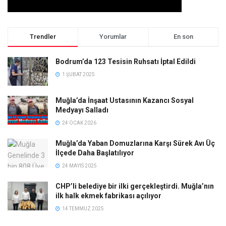
Trendler
Yorumlar
En son
Bodrum’da 123 Tesisin Ruhsatı İptal Edildi
1 ŞUBAT 2025
Muğla’da İnşaat Ustasının Kazancı Sosyal
Medyayı Salladı
24 OCAK 2026
Muğla’da Yaban Domuzlarına Karşı Sürek Avı Üç
İlçede Daha Başlatılıyor
24 MAYIS 2025
CHP’li belediye bir ilki gerçekleştirdi. Muğla’nın
ilk halk ekmek fabrikası açılıyor
14 TEMMUZ 2025