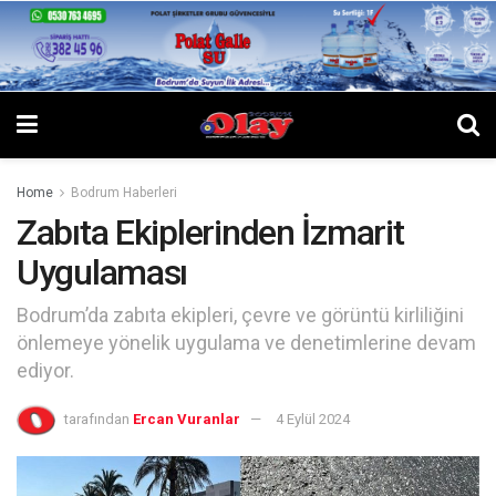
Home
Bodrum Haberleri
Zabıta Ekiplerinden İzmarit
Uygulaması
Bodrum’da zabıta ekipleri, çevre ve görüntü kirliliğini
önlemeye yönelik uygulama ve denetimlerine devam
ediyor.
tarafından
Ercan Vuranlar
4 Eylül 2024