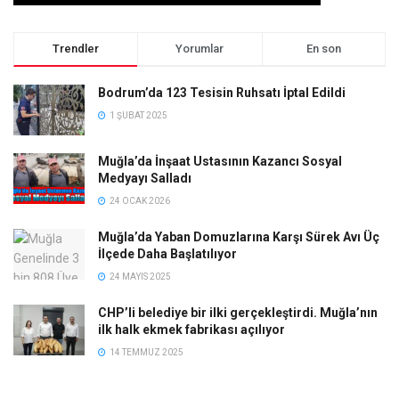
Trendler
Yorumlar
En son
Bodrum’da 123 Tesisin Ruhsatı İptal Edildi
1 ŞUBAT 2025
Muğla’da İnşaat Ustasının Kazancı Sosyal
Medyayı Salladı
24 OCAK 2026
Muğla’da Yaban Domuzlarına Karşı Sürek Avı Üç
İlçede Daha Başlatılıyor
24 MAYIS 2025
CHP’li belediye bir ilki gerçekleştirdi. Muğla’nın
ilk halk ekmek fabrikası açılıyor
14 TEMMUZ 2025