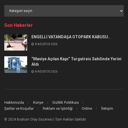
Haber
Kategorileri
Son Haberler
ENGELLİ VATANDAŞA OTOPARK KABUSU..
8 AĞUSTOS 2026
“Maviye Açılan Kapı” Turgutreis Sahilinde Yerini
Aldı
8 AĞUSTOS 2026
Hakkımızda
Künye
Gizlilik Politikası
Şartlar ve Koşullar
Reklam ve İşbirliği
Online
İletişim
© 2024 Bodrum Olay Gazetesi | Tüm Hakları Saklıdır.