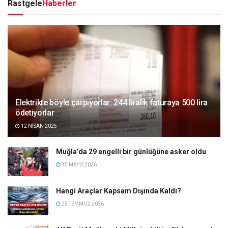
Rastgele
Haberler
Elektrikte böyle çarpıyorlar: 244 liralık faturaya 500 lira
ödetiyorlar
12 NISAN 2025
Muğla’da 29 engelli bir günlüğüne asker oldu
15 MAYIS 2026
Hangi Araçlar Kapsam Dışında Kaldı?
25 TEMMUZ 2026