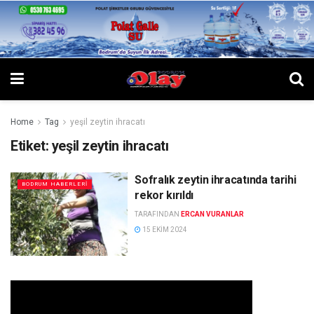
Home
Tag
yeşil zeytin ihracatı
Etiket:
yeşil zeytin ihracatı
Sofralık zeytin ihracatında tarihi
BODRUM HABERLERI
rekor kırıldı
TARAFINDAN
ERCAN VURANLAR
15 EKIM 2024