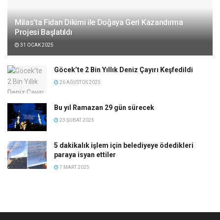
Milas’ta Fidan Dikimi ile Doğaya Geri Kazandırma
Projesi Başlatıldı
31 OCAK 2025
Göcek’te 2 Bin Yıllık Deniz Çayırı Keşfedildi
26 AĞUSTOS 2025
Bu yıl Ramazan 29 gün sürecek
23 ŞUBAT 2025
5 dakikalık işlem için belediyeye ödedikleri
paraya isyan ettiler
7 MART 2025