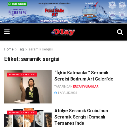
Home
Tag
seramik sergisi
Etiket:
seramik sergisi
“İçkin Katmanlar” Seramik
BODRUM HABERLERI
Sergisi Bodrum Art Galeri’de
TARAFINDAN
ERCAN VURANLAR
1 ARALIK 2025
Atölye Seramik Grubu’nun
BODRUM HABERLERI
Seramik Sergisi Osmanlı
Tersanesi’nde