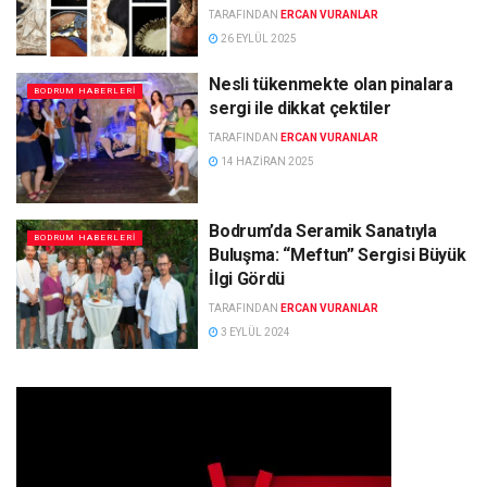
TARAFINDAN
ERCAN VURANLAR
26 EYLÜL 2025
Nesli tükenmekte olan pinalara
BODRUM HABERLERI
sergi ile dikkat çektiler
TARAFINDAN
ERCAN VURANLAR
14 HAZIRAN 2025
Bodrum’da Seramik Sanatıyla
BODRUM HABERLERI
Buluşma: “Meftun” Sergisi Büyük
İlgi Gördü
TARAFINDAN
ERCAN VURANLAR
3 EYLÜL 2024