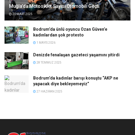
Muğla’da Motosiklet Sayısı Otomobili Geçti
20 MART 2025
Bodrum’da ünlü oyuncu Ozan Güven’e
kadınlardan şok protesto
1 MAYIS 2026
Denizde fenalaşan gazeteci yaşamını yitirdi
28 TEMMUZ 2025
Bodrum’da kadınlar barışı konuştu “AKP ne
yapacak diye bekleyemeyiz”
27 HAZIRAN 2025