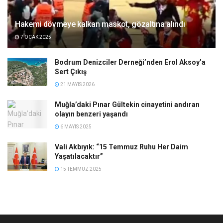
Hakemi dövmeye kalkan maskot, gözaltına alındı
7 OCAK 2025
Bodrum Denizciler Derneği’nden Erol Aksoy’a
Sert Çıkış
21 MAYIS 2026
Muğla’daki Pınar Gültekin cinayetini andıran
olayın benzeri yaşandı
6 MAYIS 2025
Vali Akbıyık: “15 Temmuz Ruhu Her Daim
Yaşatılacaktır”
15 TEMMUZ 2025