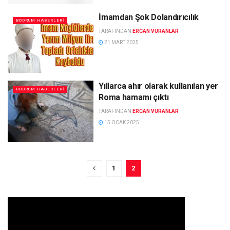
İmamdan Şok Dolandırıcılık
BODRUM HABERLERI
TARAFINDAN
ERCAN VURANLAR
21 MART 2025
Yıllarca ahır olarak kullanılan yer
BODRUM HABERLERI
Roma hamamı çıktı
TARAFINDAN
ERCAN VURANLAR
15 OCAK 2025
1
2