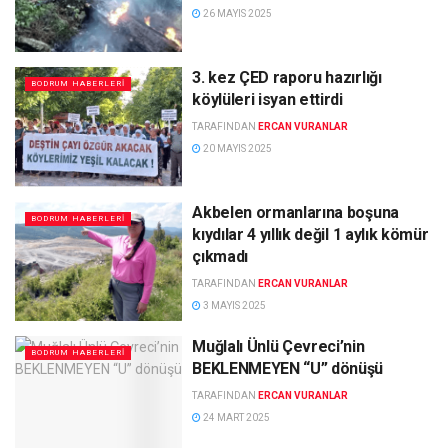
26 MAYIS 2025
3. kez ÇED raporu hazırlığı
BODRUM HABERLERI
köylüleri isyan ettirdi
TARAFINDAN
ERCAN VURANLAR
20 MAYIS 2025
Akbelen ormanlarına boşuna
BODRUM HABERLERI
kıydılar 4 yıllık değil 1 aylık kömür
çıkmadı
TARAFINDAN
ERCAN VURANLAR
3 MAYIS 2025
Muğlalı Ünlü Çevreci’nin
BODRUM HABERLERI
BEKLENMEYEN “U” dönüşü
TARAFINDAN
ERCAN VURANLAR
24 MART 2025