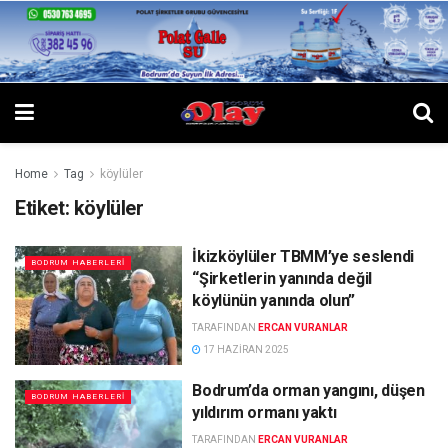
Home
Tag
köylüler
Etiket:
köylüler
İkizköylüler TBMM’ye seslendi
BODRUM HABERLERI
“Şirketlerin yanında değil
köylünün yanında olun”
TARAFINDAN
ERCAN VURANLAR
17 HAZIRAN 2025
Bodrum’da orman yangını, düşen
BODRUM HABERLERI
yıldırım ormanı yaktı
TARAFINDAN
ERCAN VURANLAR