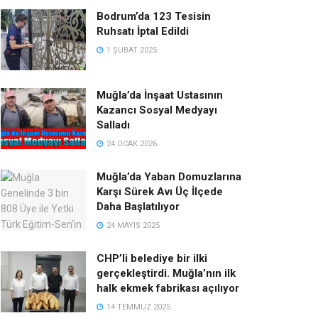
Bodrum’da 123 Tesisin
Ruhsatı İptal Edildi
1 ŞUBAT 2025
Muğla’da İnşaat Ustasının
Kazancı Sosyal Medyayı
Salladı
24 OCAK 2026
Muğla’da Yaban Domuzlarına
Karşı Sürek Avı Üç İlçede
Daha Başlatılıyor
24 MAYIS 2025
CHP’li belediye bir ilki
gerçekleştirdi. Muğla’nın ilk
halk ekmek fabrikası açılıyor
14 TEMMUZ 2025