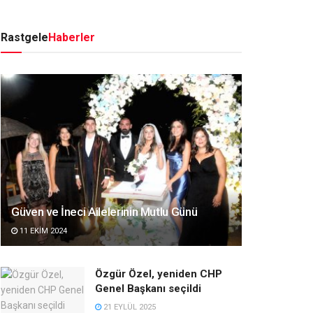
Rastgele
Haberler
Güven ve İneci Ailelerinin Mutlu Günü
11 EKIM 2024
Özgür Özel, yeniden CHP
Genel Başkanı seçildi
21 EYLÜL 2025