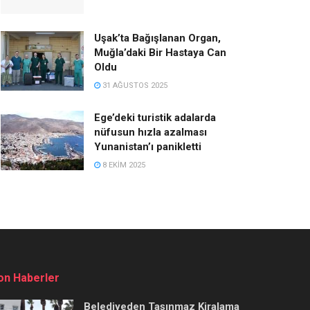
Uşak’ta Bağışlanan Organ,
Muğla’daki Bir Hastaya Can
Oldu
31 AĞUSTOS 2025
Ege’deki turistik adalarda
nüfusun hızla azalması
Yunanistan’ı panikletti
8 EKIM 2025
on Haberler
Belediyeden Taşınmaz Kiralama