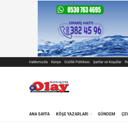
Hakkımızda
Künye
Gizlilik Politikası
Şartlar ve Koşullar
Re
ANA SAYFA
KÖŞE YAZARLARI
GÜNDEM
ÇE