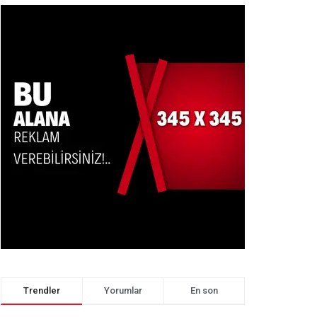
Trendler
Yorumlar
En son