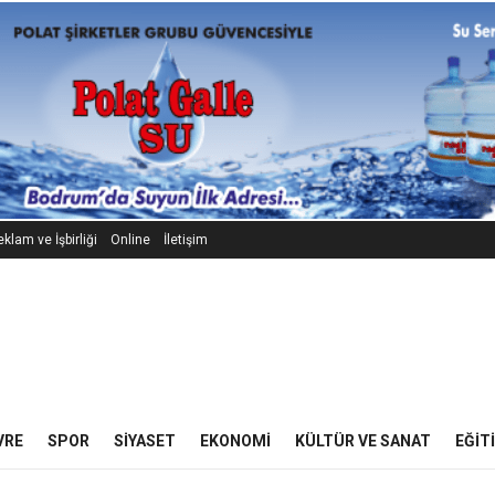
klam ve İşbirliği
Online
İletişim
VRE
SPOR
SIYASET
EKONOMI
KÜLTÜR VE SANAT
EĞIT