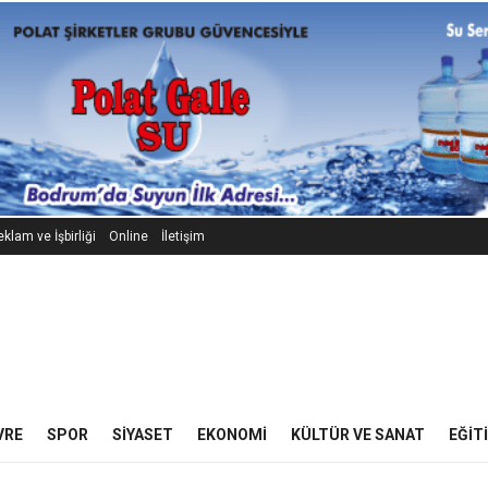
klam ve İşbirliği
Online
İletişim
VRE
SPOR
SIYASET
EKONOMI
KÜLTÜR VE SANAT
EĞIT