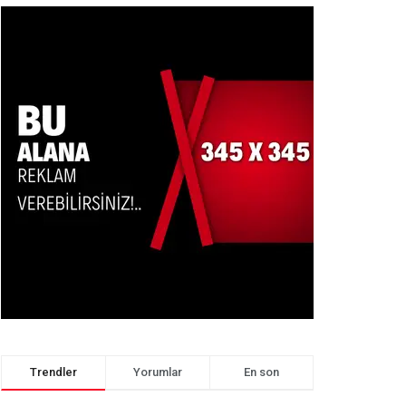
Trendler
Yorumlar
En son