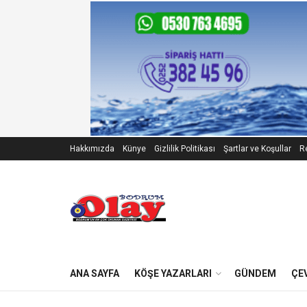
Hakkımızda
Künye
Gizlilik Politikası
Şartlar ve Koşullar
Re
ANA SAYFA
KÖŞE YAZARLARI
GÜNDEM
ÇE