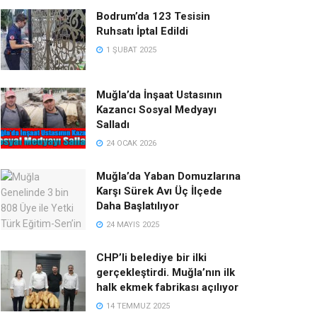
Bodrum’da 123 Tesisin
Ruhsatı İptal Edildi
1 ŞUBAT 2025
Muğla’da İnşaat Ustasının
Kazancı Sosyal Medyayı
Salladı
24 OCAK 2026
Muğla’da Yaban Domuzlarına
Karşı Sürek Avı Üç İlçede
Daha Başlatılıyor
24 MAYIS 2025
CHP’li belediye bir ilki
gerçekleştirdi. Muğla’nın ilk
halk ekmek fabrikası açılıyor
14 TEMMUZ 2025