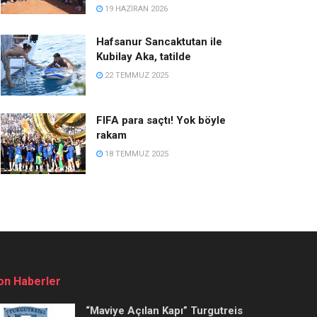
19 HAZIRAN 2026
Hafsanur Sancaktutan ile
Kubilay Aka, tatilde
22 TEMMUZ 2025
FIFA para saçtı! Yok böyle
rakam
18 TEMMUZ 2025
on Haberler
“Maviye Açılan Kapı” Turgutreis