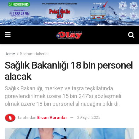
Home
Bodrum Haberleri
Sağlık Bakanlığı 18 bin personel
alacak
Sağlık Bakanlığı, merkez ve taşra teşkilatında
görevlendirilmek üzere 15 bin 247'si sözleşmeli
olmak üzere 18 bin personel alınacağını bildirdi.
tarafından
Ercan Vuranlar
29 Eylül 2025