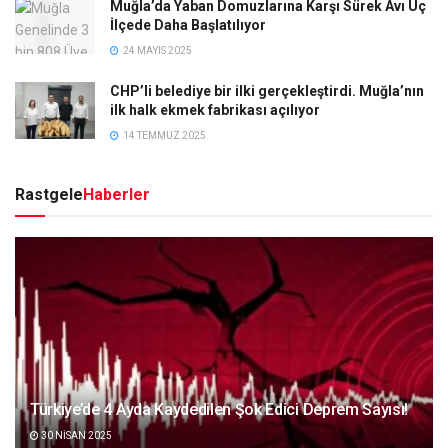
Muğla’da Yaban Domuzlarına Karşı Sürek Avı Üç
İlçede Daha Başlatılıyor
24 MAYIS 2025
CHP’li belediye bir ilki gerçekleştirdi. Muğla’nın
ilk halk ekmek fabrikası açılıyor
14 TEMMUZ 2025
Rastgele
Haberler
Türkiye’de 4 Ayda Kaydedilen Şok Edici Deprem Sayısı!
30 NISAN 2025