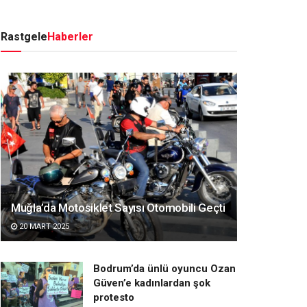
Rastgele
Haberler
Muğla’da Motosiklet Sayısı Otomobili Geçti
20 MART 2025
Bodrum’da ünlü oyuncu Ozan
Güven’e kadınlardan şok
protesto