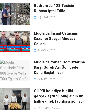
Bodrum’da 123 Tesisin
Ruhsatı İptal Edildi
1 ŞUBAT 2025
Muğla’da İnşaat Ustasının
Kazancı Sosyal Medyayı
Salladı
24 OCAK 2026
Muğla’da Yaban Domuzlarına
Karşı Sürek Avı Üç İlçede
Daha Başlatılıyor
24 MAYIS 2025
CHP’li belediye bir ilki
gerçekleştirdi. Muğla’nın ilk
halk ekmek fabrikası açılıyor
14 TEMMUZ 2025