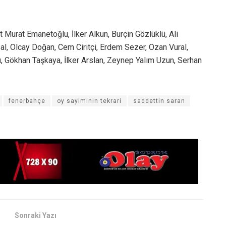
urat Emanetoğlu, İlker Alkun, Burçin Gözlüklü, Ali
sal, Olcay Doğan, Cem Ciritçi, Erdem Sezer, Ozan Vural,
u, Gökhan Taşkaya, İlker Arslan, Zeynep Yalım Uzun, Serhan
fenerbahçe
oy sayiminin tekrari
saddettin saran
Sonraki Yazı