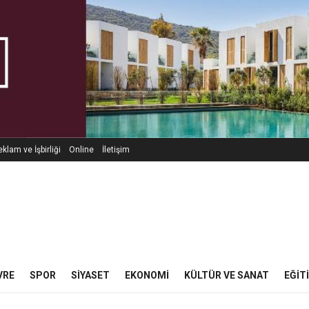
klam ve İşbirliği
Online
İletişim
VRE
SPOR
SIYASET
EKONOMI
KÜLTÜR VE SANAT
EĞIT