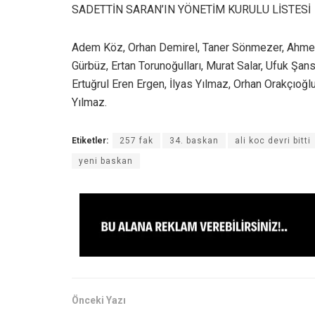
SADETTİN SARAN’IN YÖNETİM KURULU LİSTESİ
Adem Köz, Orhan Demirel, Taner Sönmezer, Ahmet M
Gürbüz, Ertan Torunoğulları, Murat Salar, Ufuk Şan
Ertuğrul Eren Ergen, İlyas Yılmaz, Orhan Orakçıoğl
Yılmaz.
Etiketler:
257 fak
34. baskan
ali koc devri bitti
yeni baskan
Önceki Yazı