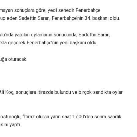
lmayan sonuçlara göre; yedi senedir Fenerbahçe
lup eden Sadettin Saran, Fenerbahçe’nin 34. başkanı oldu.
lu’nda yapılan oylamanın sonucunda, Sadettin Saran,
rkla geçerek Fenerbahçe’nin yeni başkanı oldu.
tuğa oturacak.
 Koç, sonuçlara itirazda bulundu ve birçok sandıkta oylar
turoğlu, “İtiraz olursa yarın saat 17.00’den sonra sandık
sını yaptı.