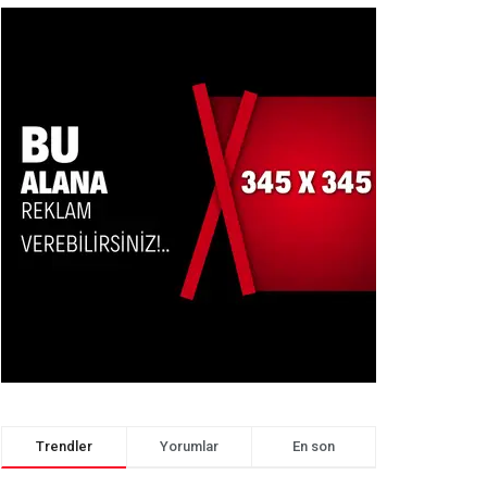
Trendler
Yorumlar
En son