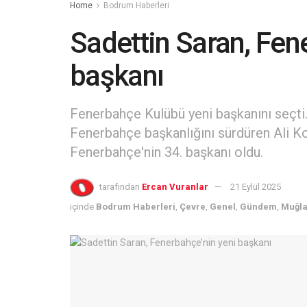
Home
Bodrum Haberleri
Sadettin Saran, Fen
başkanı
Fenerbahçe Kulübü yeni başkanını seçti
Fenerbahçe başkanlığını sürdüren Ali Ko
Fenerbahçe'nin 34. başkanı oldu.
tarafından
Ercan Vuranlar
21 Eylül 2025
içinde
Bodrum Haberleri
,
Çevre
,
Genel
,
Gündem
,
Muğla