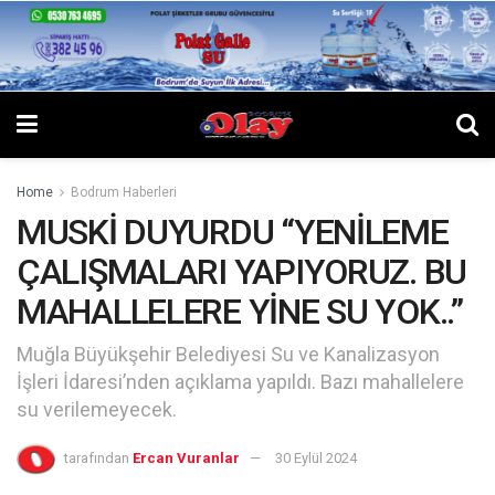
Home
Bodrum Haberleri
MUSKİ DUYURDU “YENİLEME
ÇALIŞMALARI YAPIYORUZ. BU
MAHALLELERE YİNE SU YOK..”
Muğla Büyükşehir Belediyesi Su ve Kanalizasyon
İşleri İdaresi’nden açıklama yapıldı. Bazı mahallelere
su verilemeyecek.
tarafından
Ercan Vuranlar
30 Eylül 2024