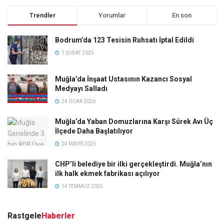
Trendler
Yorumlar
En son
Bodrum’da 123 Tesisin Ruhsatı İptal Edildi
1 ŞUBAT 2025
Muğla’da İnşaat Ustasının Kazancı Sosyal
Medyayı Salladı
24 OCAK 2026
Muğla’da Yaban Domuzlarına Karşı Sürek Avı Üç
İlçede Daha Başlatılıyor
24 MAYIS 2025
CHP’li belediye bir ilki gerçekleştirdi. Muğla’nın
ilk halk ekmek fabrikası açılıyor
14 TEMMUZ 2025
Rastgele
Haberler