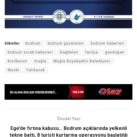
Etiketler:
Bodrum
bodrum gazeteleri
bodrum haberleri
bodrum sıcak haberleri
Dağbelen
farilya
gündoğan
Kızılburun
muğla
Muğla Büyükşehir Belediyesi
Muski
Yalıkavak
Önceki Yazı
Ege’de fırtına kabusu… Bodrum açıklarında yelkenli
tekne battı, 8 turisti kurtarma operasyonu başlatıldı