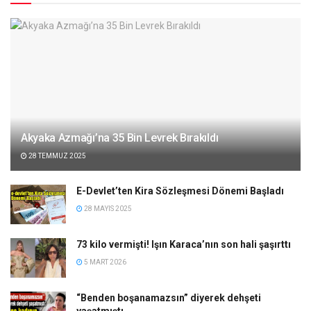
Akyaka Azmağı’na 35 Bin Levrek Bırakıldı
28 TEMMUZ 2025
E-Devlet’ten Kira Sözleşmesi Dönemi Başladı
28 MAYIS 2025
73 kilo vermişti! Işın Karaca’nın son hali şaşırttı
5 MART 2026
“Benden boşanamazsın” diyerek dehşeti
yaşatmıştı