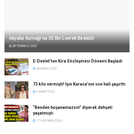
Akyaka Azmağı’na 35 Bin Levrek Bırakıldı
28 TEMMUZ 2025
E-Devlet’ten Kira Sözleşmesi Dönemi Başladı
28 MAYIS 2025
73 kilo vermişti! Işın Karaca’nın son hali şaşırttı
5 MART 2026
“Benden boşanamazsın” diyerek dehşeti
yaşatmıştı
17 HAZIRAN 2026