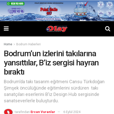
Home
Bodrum Haberleri
Bodrum’un izlerini takılarına
yansıttılar, B’iz sergisi hayran
bıraktı
Bodrum’da takı tasarım eğitmeni Cansu Türkdoğan
Şimşek öncülüğünde eğitimlerini sürdüren takı
sanatçıları eserlerini B’iz Design Hub sergisinde
sanatseverlerle buluşturdu.
tarafından
Ercan Vuranlar
6 Eylül 2024