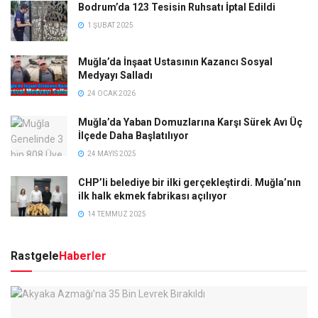
Bodrum’da 123 Tesisin Ruhsatı İptal Edildi
1 ŞUBAT 2025
Muğla’da İnşaat Ustasının Kazancı Sosyal
Medyayı Salladı
24 OCAK 2026
Muğla’da Yaban Domuzlarına Karşı Sürek Avı Üç
İlçede Daha Başlatılıyor
24 MAYIS 2025
CHP’li belediye bir ilki gerçekleştirdi. Muğla’nın
ilk halk ekmek fabrikası açılıyor
14 TEMMUZ 2025
Rastgele
Haberler