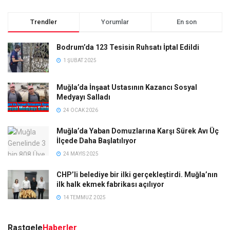
Trendler
Yorumlar
En son
Bodrum’da 123 Tesisin Ruhsatı İptal Edildi
1 ŞUBAT 2025
Muğla’da İnşaat Ustasının Kazancı Sosyal
Medyayı Salladı
24 OCAK 2026
Muğla’da Yaban Domuzlarına Karşı Sürek Avı Üç
İlçede Daha Başlatılıyor
24 MAYIS 2025
CHP’li belediye bir ilki gerçekleştirdi. Muğla’nın
ilk halk ekmek fabrikası açılıyor
14 TEMMUZ 2025
Rastgele
Haberler