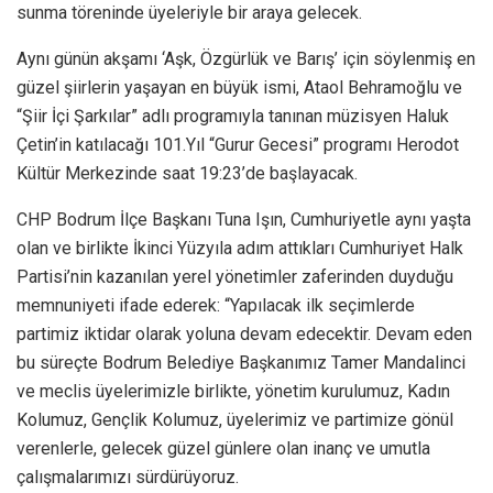
sunma töreninde üyeleriyle bir araya gelecek.
Aynı günün akşamı ‘Aşk, Özgürlük ve Barış’ için söylenmiş en
güzel şiirlerin yaşayan en büyük ismi, Ataol Behramoğlu ve
“Şiir İçi Şarkılar” adlı programıyla tanınan müzisyen Haluk
Çetin’in katılacağı 101.Yıl “Gurur Gecesi” programı Herodot
Kültür Merkezinde saat 19:23’de başlayacak.
CHP Bodrum İlçe Başkanı Tuna Işın, Cumhuriyetle aynı yaşta
olan ve birlikte İkinci Yüzyıla adım attıkları Cumhuriyet Halk
Partisi’nin kazanılan yerel yönetimler zaferinden duyduğu
memnuniyeti ifade ederek: “Yapılacak ilk seçimlerde
partimiz iktidar olarak yoluna devam edecektir. Devam eden
bu süreçte Bodrum Belediye Başkanımız Tamer Mandalinci
ve meclis üyelerimizle birlikte, yönetim kurulumuz, Kadın
Kolumuz, Gençlik Kolumuz, üyelerimiz ve partimize gönül
verenlerle, gelecek güzel günlere olan inanç ve umutla
çalışmalarımızı sürdürüyoruz.