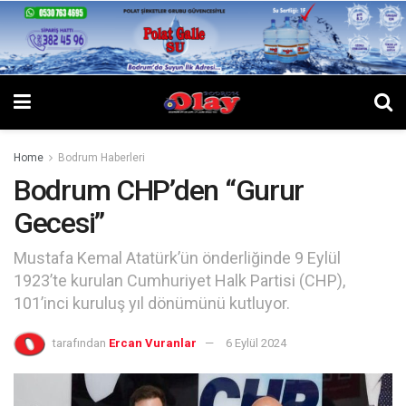
Home
Bodrum Haberleri
Bodrum CHP’den “Gurur
Gecesi”
Mustafa Kemal Atatürk’ün önderliğinde 9 Eylül
1923’te kurulan Cumhuriyet Halk Partisi (CHP),
101’inci kuruluş yıl dönümünü kutluyor.
tarafından
Ercan Vuranlar
6 Eylül 2024