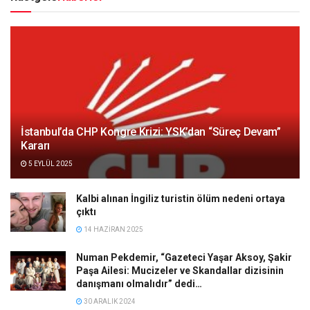
İstanbul’da CHP Kongre Krizi: YSK’dan “Süreç Devam”
Kararı
5 EYLÜL 2025
Kalbi alınan İngiliz turistin ölüm nedeni ortaya
çıktı
14 HAZIRAN 2025
Numan Pekdemir, “Gazeteci Yaşar Aksoy, Şakir
Paşa Ailesi: Mucizeler ve Skandallar dizisinin
danışmanı olmalıdır” dedi…
30 ARALIK 2024