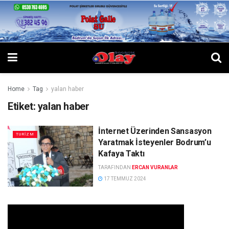
Home
Tag
yalan haber
Etiket:
yalan haber
İnternet Üzerinden Sansasyon
TURIZM
Yaratmak İsteyenler Bodrum’u
Kafaya Taktı
TARAFINDAN
ERCAN VURANLAR
17 TEMMUZ 2024