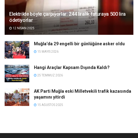
Elektrikte böyle çarpıyorlar: 244 liralık faturaya 500 lira
ödetiyorlar
12 NISAN 2025
Muğla’da 29 engelli bir günlüğüne asker oldu
15 MAYIS 2026
Hangi Araçlar Kapsam Dışında Kaldı?
25 TEMMUZ 2026
AK Parti Muğla eski Milletvekili trafik kazasında
yaşamını yitirdi
15 AĞUSTOS 2025