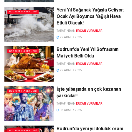
Yeni Yıl Sağanak Yağışla Geliyor:
BODRUM HABERLERI
Ocak Ayı Boyunca Yağışlı Hava
Etkili Olacak!
TARAFINDAN
ERCAN VURANLAR
22 ARALIK 2025
Bodrum’da Yeni Yıl Sofrasının
BODRUM HABERLERI
Maliyeti Belli Oldu
TARAFINDAN
ERCAN VURANLAR
22 ARALIK 2025
İşte yılbaşında en çok kazanan
BODRUM HABERLERI
şarkıcılar!
TARAFINDAN
ERCAN VURANLAR
18 ARALIK 2025
Bodrum’da yeni yıl doluluk oranı
BODRUM HABERLERI