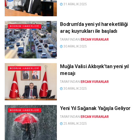
31 ARALIK 2025
Bodrum’da yeni yıl hareketliliği
BODRUM HABERLERI
araç kuyrukları ile başladı
TARAFINDAN
ERCAN VURANLAR
30 ARALIK 2025
Muğla Valisi Akbıyık’tan yeni yıl
BODRUM HABERLERI
mesajı
TARAFINDAN
ERCAN VURANLAR
30 ARALIK 2025
Yeni Yıl Sağanak Yağışla Geliyor
BODRUM HABERLERI
TARAFINDAN
ERCAN VURANLAR
25 ARALIK 2025