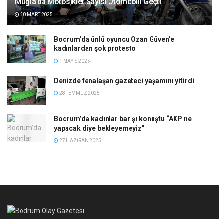
Muğla’da Motosiklet Sayısı Otomobili Geçti
20 MART 2025
Bodrum’da ünlü oyuncu Ozan Güven’e
kadınlardan şok protesto
1 MAYIS 2026
Denizde fenalaşan gazeteci yaşamını yitirdi
28 TEMMUZ 2025
Bodrum’da kadınlar barışı konuştu “AKP ne
yapacak diye bekleyemeyiz”
27 HAZIRAN 2025