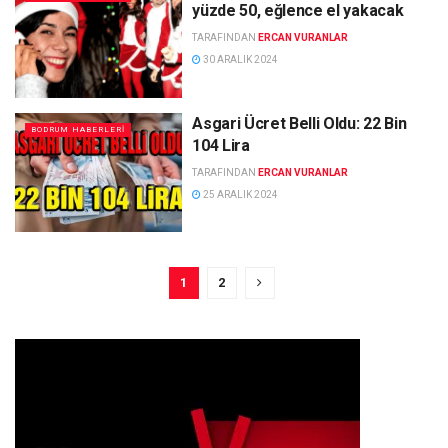
yüzde 50, eğlence el yakacak
TARAFINDAN
ERCAN VURANLAR
30 ARALIK 2024
Asgari Ücret Belli Oldu: 22 Bin
BODRUM HABERLERI
104 Lira
TARAFINDAN
ERCAN VURANLAR
25 ARALIK 2024
1
2