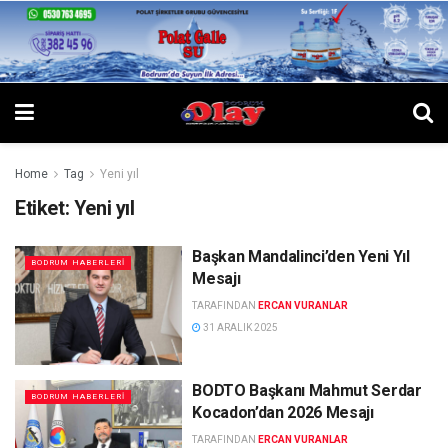
Home
Tag
Yeni yıl
Etiket:
Yeni yıl
Başkan Mandalinci’den Yeni Yıl
BODRUM HABERLERI
Mesajı
TARAFINDAN
ERCAN VURANLAR
31 ARALIK 2025
BODTO Başkanı Mahmut Serdar
BODRUM HABERLERI
Kocadon’dan 2026 Mesajı
TARAFINDAN
ERCAN VURANLAR