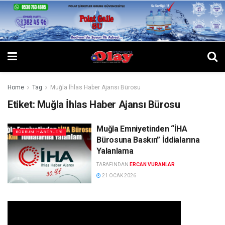
Home
Tag
Muğla İhlas Haber Ajansı Bürosu
Etiket:
Muğla İhlas Haber Ajansı Bürosu
Muğla Emniyetinden “İHA
BODRUM HABERLERI
Bürosuna Baskın” İddialarına
Yalanlama
TARAFINDAN
ERCAN VURANLAR
21 OCAK 2026