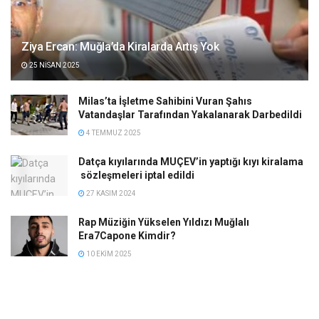
Ziya Ercan: Muğla’da Kiralarda Artış Yok
25 NISAN 2025
Milas’ta İşletme Sahibini Vuran Şahıs
Vatandaşlar Tarafından Yakalanarak Darbedildi
4 TEMMUZ 2025
Datça kıyılarında MUÇEV’in yaptığı kıyı kiralama
sözleşmeleri iptal edildi
27 KASIM 2024
Rap Müziğin Yükselen Yıldızı Muğlalı
Era7Capone Kimdir?
10 EKIM 2025