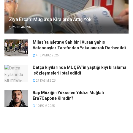
Ziya Ercan: Muğla’da Kiralarda Artış Yok
25 NISAN 2025
Milas’ta İşletme Sahibini Vuran Şahıs
Vatandaşlar Tarafından Yakalanarak Darbedildi
4 TEMMUZ 2025
Datça kıyılarında MUÇEV’in yaptığı kıyı kiralama
sözleşmeleri iptal edildi
27 KASIM 2024
Rap Müziğin Yükselen Yıldızı Muğlalı
Era7Capone Kimdir?
10 EKIM 2025