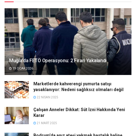
Muğla’da FETÖ Operasyonu: 2 Firari Yakalandı
19 OCAK 2026
Marketlerde kahverengi yumurta satışı
yasaklanıyor: Nedeni sağlıksız olmaları değil
22 NISAN 2025
Çalışan Anneler Dikkat: Süt İzni Hakkında Yeni
Karar
21 MART 2025
Bodrum’da anız ateşi yakmak hastalık haline