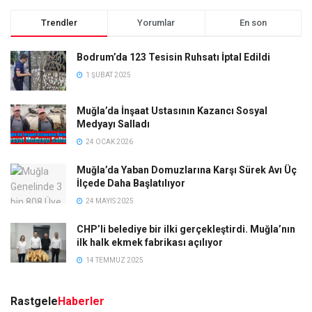
Trendler
Yorumlar
En son
Bodrum’da 123 Tesisin Ruhsatı İptal Edildi
1 ŞUBAT 2025
Muğla’da İnşaat Ustasının Kazancı Sosyal
Medyayı Salladı
24 OCAK 2026
Muğla’da Yaban Domuzlarına Karşı Sürek Avı Üç
İlçede Daha Başlatılıyor
24 MAYIS 2025
CHP’li belediye bir ilki gerçekleştirdi. Muğla’nın
ilk halk ekmek fabrikası açılıyor
14 TEMMUZ 2025
Rastgele
Haberler