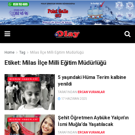
Home
Tag
Milas İlçe Milli Eğitim Müdürlüğü
Etiket:
Milas İlçe Milli Eğitim Müdürlüğü
5 yaşındaki Hüma Terim kalbine
BODRUM HABERLERI
yenildi
TARAFINDAN
ERCAN VURANLAR
17 HAZIRAN 2025
Şehit Öğretmen Aybüke Yalçın’ın
BODRUM HABERLERI
İsmi Muğla’da Yaşatılacak
TARAFINDAN
ERCAN VURANLAR