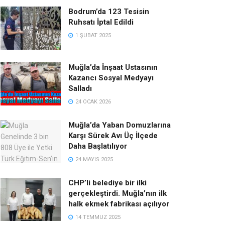
Bodrum’da 123 Tesisin
Ruhsatı İptal Edildi
1 ŞUBAT 2025
Muğla’da İnşaat Ustasının
Kazancı Sosyal Medyayı
Salladı
24 OCAK 2026
Muğla’da Yaban Domuzlarına
Karşı Sürek Avı Üç İlçede
Daha Başlatılıyor
24 MAYIS 2025
CHP’li belediye bir ilki
gerçekleştirdi. Muğla’nın ilk
halk ekmek fabrikası açılıyor
14 TEMMUZ 2025