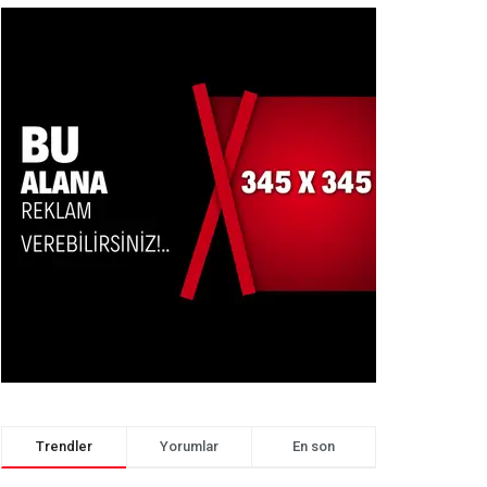
Trendler
Yorumlar
En son