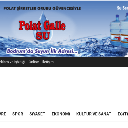
klam ve İşbirliği
Online
İletişim
VRE
SPOR
SIYASET
EKONOMI
KÜLTÜR VE SANAT
EĞIT