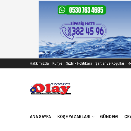
Hakkımızda
Künye
Gizlilik Politikası
Şartlar ve Koşullar
Re
ANA SAYFA
KÖŞE YAZARLARI
GÜNDEM
ÇE