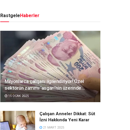
Rastgele
Haberler
Milyonlarca çalışanı ilgilendiriyor! Özel
sektörün zammı ‘asgari’nin üzerinde…
15 OCAK 2025
Çalışan Anneler Dikkat: Süt
İzni Hakkında Yeni Karar
21 MART 2025