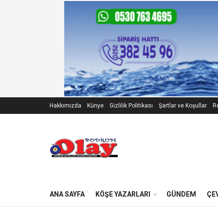
Hakkımızda
Künye
Gizlilik Politikası
Şartlar ve Koşullar
Re
ANA SAYFA
KÖŞE YAZARLARI
GÜNDEM
ÇE