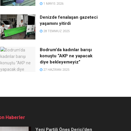
1 MAYIS 2026
Denizde fenalaşan gazeteci
yaşamını yitirdi
28 TEMMUZ 2025
Bodrum’da kadınlar barışı
konuştu “AKP ne yapacak
diye bekleyemeyiz”
27 HAZIRAN 2025
on Haberler
Yeni Partili Öneş Derici’den