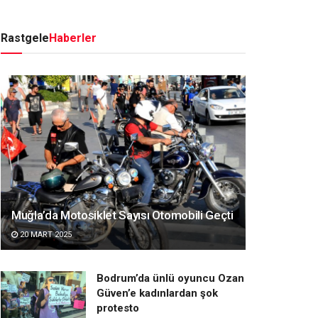
Rastgele
Haberler
Muğla’da Motosiklet Sayısı Otomobili Geçti
20 MART 2025
Bodrum’da ünlü oyuncu Ozan
Güven’e kadınlardan şok
protesto