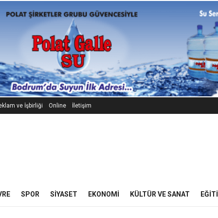
klam ve İşbirliği
Online
İletişim
VRE
SPOR
SIYASET
EKONOMI
KÜLTÜR VE SANAT
EĞIT