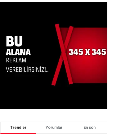
Trendler
Yorumlar
En son