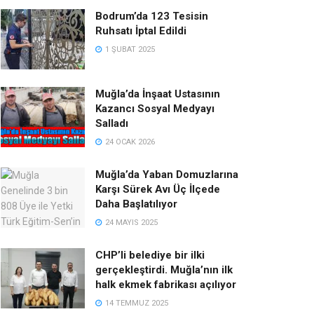
Bodrum’da 123 Tesisin
Ruhsatı İptal Edildi
1 ŞUBAT 2025
Muğla’da İnşaat Ustasının
Kazancı Sosyal Medyayı
Salladı
24 OCAK 2026
Muğla’da Yaban Domuzlarına
Karşı Sürek Avı Üç İlçede
Daha Başlatılıyor
24 MAYIS 2025
CHP’li belediye bir ilki
gerçekleştirdi. Muğla’nın ilk
halk ekmek fabrikası açılıyor
14 TEMMUZ 2025